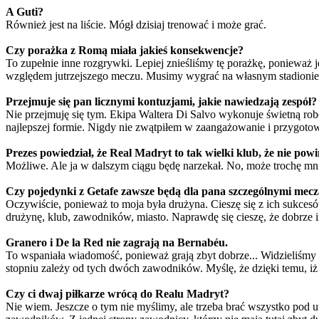
A Guti?
Również jest na liście. Mógł dzisiaj trenować i może grać.
Czy porażka z Romą miała jakieś konsekwencje?
To zupełnie inne rozgrywki. Lepiej znieśliśmy tę porażkę, ponieważ 
względem jutrzejszego meczu. Musimy wygrać na własnym stadionie t
Przejmuje się pan licznymi kontuzjami, jakie nawiedzają zespół?
Nie przejmuję się tym. Ekipa Waltera Di Salvo wykonuje świetną robo
najlepszej formie. Nigdy nie zwątpiłem w zaangażowanie i przygot
Prezes powiedział, że Real Madryt to tak wielki klub, że nie pow
Możliwe. Ale ja w dalszym ciągu będę narzekał. No, może trochę mni
Czy pojedynki z Getafe zawsze będą dla pana szczególnymi mec
Oczywiście, ponieważ to moja była drużyna. Cieszę się z ich sukcesó
drużynę, klub, zawodników, miasto. Naprawdę się cieszę, że dobrze i
Granero i De la Red nie zagrają na Bernabéu.
To wspaniała wiadomość, ponieważ grają zbyt dobrze... Widzieliśmy 
stopniu zależy od tych dwóch zawodników. Myślę, że dzięki temu, iż 
Czy ci dwaj piłkarze wrócą do Realu Madryt?
Nie wiem. Jeszcze o tym nie myślimy, ale trzeba brać wszystko pod