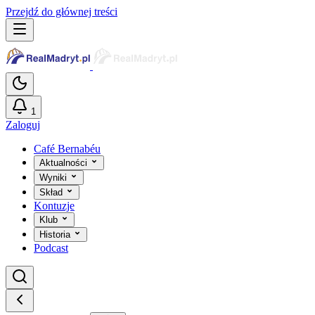
Przejdź do głównej treści
1
Zaloguj
Café Bernabéu
Aktualności
Wyniki
Skład
Kontuzje
Klub
Historia
Podcast