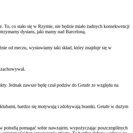
e. To, co stało się w Rzymie, nie będzie miało żadnych konsekwencji
utrzymamy dystans, jaki mamy nad Barceloną.
eżnie od meczu, wystawiamy taki skład, który znajduje się w
k zachowywał.
punkty. Jednak zawsze będę czuł podziw do Getafe ze względu na
i klubami, bardzo się motywują i zdobywają bramki. Getafe w dużym
znów potrafią pomagać sobie nawzajem, wypożyczając poszczególnych