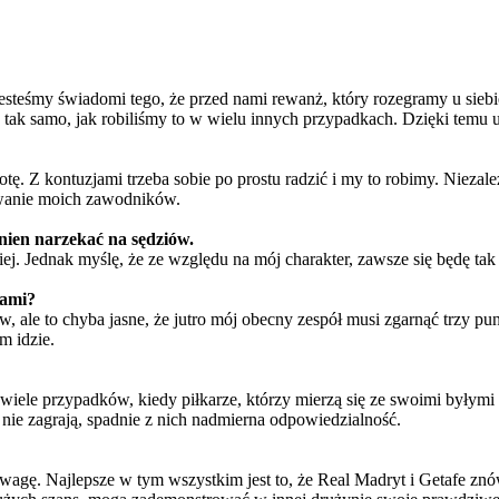
jesteśmy świadomi tego, że przed nami rewanż, który rozegramy u siebi
ak samo, jak robiliśmy to w wielu innych przypadkach. Dzięki temu 
tę. Z kontuzjami trzeba sobie po prostu radzić i my to robimy. Niezal
owanie moich zawodników.
inien narzekać na sędziów.
ej. Jednak myślę, że ze względu na mój charakter, zawsze się będę ta
zami?
w, ale to chyba jasne, że jutro mój obecny zespół musi zgarnąć trzy 
m idzie.
wiele przypadków, kiedy piłkarze, którzy mierzą się ze swoimi byłym
nie zagrają, spadnie z nich nadmierna odpowiedzialność.
 uwagę. Najlepsze w tym wszystkim jest to, że Real Madryt i Getafe 