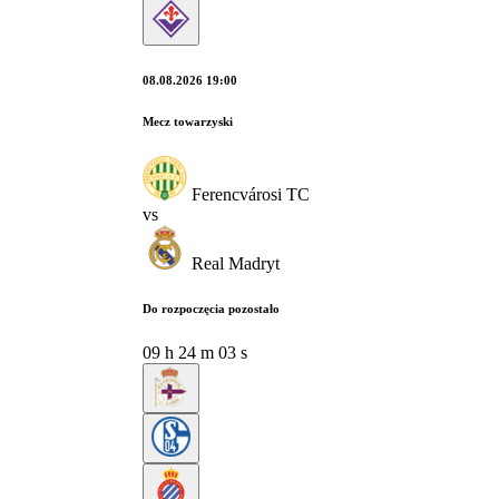
08.08.2026 19:00
Mecz towarzyski
Ferencvárosi TC
vs
Real Madryt
Do rozpoczęcia pozostało
09
h
24
m
02
s