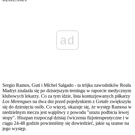
ad
Sergio Ramos, Guti i Míchel Salgado - ta trójka zawodników Realu
Madryt znalazła się po dzisiejszym treningu w raporcie medycznym
klubowych lekarzy. Co za tym idzie, lista kontuzjowanych piłkarzy
Los Merengues
na dwa dni przed pojedynkiem z Getafe zwiększyła
się do dziesięciu osób. Co więcej, okazuje się, że występ Ramosa w
niedzielnym meczu jest wątpliwy z powodu "urazu podbicia lewej
stopy". Hiszpan rozpoczął dzisiaj ćwiczenia fizjoterapeutyczne i w
ciągu 24-48 godzin powinniśmy się dowiedzieć, jakie są szanse na
jego występ.