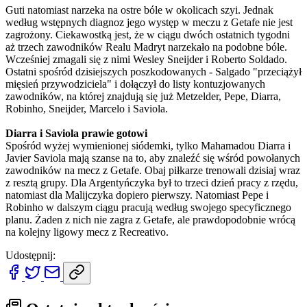
Guti natomiast narzeka na ostre bóle w okolicach szyi. Jednak
według wstępnych diagnoz jego występ w meczu z Getafe nie jest
zagrożony. Ciekawostką jest, że w ciągu dwóch ostatnich tygodni
aż trzech zawodników Realu Madryt narzekało na podobne bóle.
Wcześniej zmagali się z nimi Wesley Sneijder i Roberto Soldado.
Ostatni spośród dzisiejszych poszkodowanych - Salgado "przeciążył
mięsień przywodziciela" i dołączył do listy kontuzjowanych
zawodników, na której znajdują się już Metzelder, Pepe, Diarra,
Robinho, Sneijder, Marcelo i Saviola.
Diarra i Saviola prawie gotowi
Spośród wyżej wymienionej siódemki, tylko Mahamadou Diarra i
Javier Saviola mają szanse na to, aby znaleźć się wśród powołanych
zawodników na mecz z Getafe. Obaj piłkarze trenowali dzisiaj wraz
z resztą grupy. Dla Argentyńczyka był to trzeci dzień pracy z rzędu,
natomiast dla Malijczyka dopiero pierwszy. Natomiast Pepe i
Robinho w dalszym ciągu pracują według swojego specyficznego
planu. Żaden z nich nie zagra z Getafe, ale prawdopodobnie wrócą
na kolejny ligowy mecz z Recreativo.
Udostępnij: