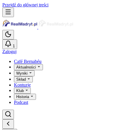
Przejdź do głównej treści
1
Zaloguj
Café Bernabéu
Aktualności
Wyniki
Skład
Kontuzje
Klub
Historia
Podcast