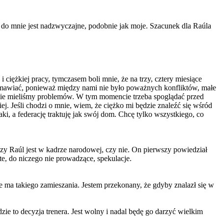
u do mnie jest nadzwyczajne, podobnie jak moje. Szacunek dla Raúla
ciężkiej pracy, tymczasem boli mnie, że na trzy, cztery miesiące
ozmawiać, ponieważ między nami nie było poważnych konfliktów, małe
y nie mieliśmy problemów. W tym momencie trzeba spoglądać przed
iej. Jeśli chodzi o mnie, wiem, że ciężko mi będzie znaleźć się wśród
taki, a federację traktuję jak swój dom. Chcę tylko wszystkiego, co
 czy Raúl jest w kadrze narodowej, czy nie. On pierwszy powiedział
te, do niczego nie prowadzące, spekulacje.
ie ma takiego zamieszania. Jestem przekonany, że gdyby znalazł się w
zie to decyzja trenera. Jest wolny i nadal będę go darzyć wielkim