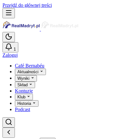
Przejdź do głównej treści
1
Zaloguj
Café Bernabéu
Aktualności
Wyniki
Skład
Kontuzje
Klub
Historia
Podcast