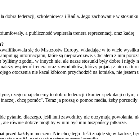
la dobra federacji, szkoleniowca i Raúla. Jego zachowanie w stosunk
 triumfowały, a publiczność wspierała trenera reprezentacji oraz kadrę.
m?
alifikowała się do Mistrzostw Europy, wkładając w to wiele wysiłku i 
 manipulują informacjami, które są nieprawdziwe. Chciałem z nim por
h byliśmy zgodni, w innych nie, ale nasze stosunki były dobre i nigd
e należy wspierać trenera oraz zawodników, którzy pojadą z nim na turn
z mojego otoczenia nie kazał kibicom przychodzić na lotniska, nie jestem 
dyne, czego obaj chcemy to dobro federacji i koniec spekulacji o tym,
y inaczej, chcę pomóc". Teraz ja proszę o pomoc media, żeby porzuciły 
ie pytanie, dlaczego, jeśli inni zawodnicy nie otrzymują powołania, n
a, ale równie dobrze mogliby w nim być inni hiszpańscy piłkarze.
at przed każdym meczem. Nie chcę tego. Jeśli znajdę się w kadrze, będ