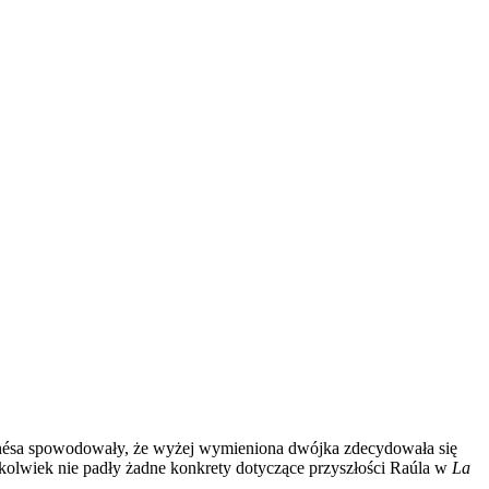
gonésa spowodowały, że wyżej wymieniona dwójka zdecydowała się
zkolwiek nie padły żadne konkrety dotyczące przyszłości Raúla w
La