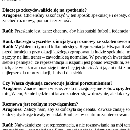
Dlaczego zdecydowaliście się na spotkanie?
Aragonés:
Chcieliśmy zakończyć w ten sposób spekulacje i debaty, d
za chęć rozmowy, pomoc i szczerość.
Raúl:
Przesłanie jest jasne: chcemy, aby hiszpański futbol i federacja
Raúl, dlaczego wyszedłeś z inicjatywą rozmowy ze szkoleniowce
Raúl:
Myślałem o tym od kilku miesięcy. Reprezentacja Hiszpanii zakw
przed turniejem przy okazji każdego zgrupowania ludzie spekulują,
zgrzyty na linii trener – zawodnik są normalne. W pewnych kwestiac
siebie i pamiętać, że reprezentacja Hiszpanii jest ponad wszystkim, ż
nich, ale wciąż mam nadzieję i nie chcę jej stracić. Ani ja, ani nikt 
najlepsze dla reprezentacji, Luisa i dla siebie.
Czy Wasza dyskusja zaowocuje jakimś porozumieniem?
Aragonés:
Znacie mnie i wiecie, że do niczego się nie zobowiążę. Je
mi: „Wiem, że nie będzie mi łatwo znaleźć się w drużynie, ale tak cz
Rozmowa jest realnym rozwiązaniem?
Aragonés:
Zależy nam, aby zakończyła się debata. Zawsze zadaję sob
kadrze, dyskusje trwałyby nadal. Raúl jest w centrum zainteresowani
Raúl:
Najważniejsza jest reprezentacja, a nie rozmawianie na mój
tem