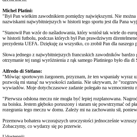
Michel Platini:
"Był Pan wielkim zawodnikiem pomiędzy największymi. Nie można zob
nazwiskami najwybitniejszych w historii tego sportu jest dla Pana 
"Stanowił Pan wzór do naśladowania, który wniósł tak wiele do euro
w historii futbolu, podczas których był Pan prawdziwym dżentelmene
prezydenta UEFA. Dziękuję za wszystko, co zrobił Pan dla naszego p
Słowa jednego z najwybitniejszych francuskich zawodników bardzo g
otrzymanie tej rangi wyróżnienia z rąk samego Platiniego było dla 
Alfredo di Stéfano:
"Mówiąc sportowym żargonem, przyznam, że ten wspaniały wyraz uzn
pozwolą mi stanąć na wysokości zadania. Nie ukrywam, że "rozgrzewał
wywiadów. Moje dotychczasowe zadanie polegało na wzmocnieniu moi
"Pierwsza odsłona meczu nie mogła być lepiej rozplanowana. Nagroda
na boisku. Jestem głęboko poruszony i staram się powstrzymać od pł
rozegrania tego meczu w domu. Zależy mi na zachowaniu sił, ponie
Przemowa bohatera wczorajszych uroczystości jednocześnie wzruszyła
Zobaczymy, co wydarzy się po przerwie.
Udostępnij: