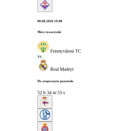
08.08.2026 19:00
Mecz towarzyski
Ferencvárosi TC
vs
Real Madryt
Do rozpoczęcia pozostało
52
h
34
m
52
s