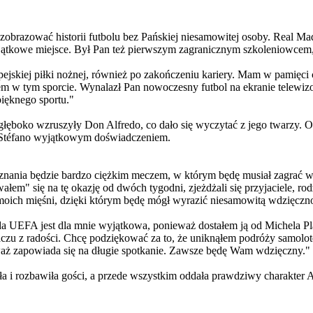
razować historii futbolu bez Pańskiej niesamowitej osoby. Real Madr
wyjątkowe miejsce. Był Pan też pierwszym zagranicznym szkoleniowcem
pejskiej piłki nożnej, również po zakończeniu kariery. Mam w pamięc
m w tym sporcie. Wynalazł Pan nowoczesny futbol na ekranie telewizor
ięknego sportu."
łęboko wzruszyły Don Alfredo, co dało się wyczytać z jego twarzy. 
di Stéfano wyjątkowym doświadczeniem.
ania będzie bardzo ciężkim meczem, w którym będę musiał zagrać w ob
em" się na tę okazję od dwóch tygodni, zjeżdżali się przyjaciele, ro
ch mięśni, dzięki którym będę mógł wyrazić niesamowitą wdzięcznoś
 UEFA jest dla mnie wyjątkowa, ponieważ dostałem ją od Michela Plat
aczu z radości. Chcę podziękować za to, że uniknąłem podróży samolot
waż zapowiada się na długie spotkanie. Zawsze będę Wam wdzięczny."
 i rozbawiła gości, a przede wszystkim oddała prawdziwy charakter A