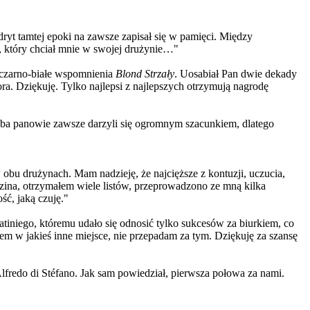
yt tamtej epoki na zawsze zapisał się w pamięci. Między
, który chciał mnie w swojej drużynie…"
i czarno-białe wspomnienia
Blond Strzały
. Uosabiał Pan dwie dekady
a. Dziękuję. Tylko najlepsi z najlepszych otrzymują nagrodę
Oba panowie zawsze darzyli się ogromnym szacunkiem, dlatego
u drużynach. Mam nadzieję, że najcięższe z kontuzji, uczucia,
dzina, otrzymałem wiele listów, przeprowadzono ze mną kilka
ć, jaką czuję."
iniego, któremu udało się odnosić tylko sukcesów za biurkiem, co
em w jakieś inne miejsce, nie przepadam za tym. Dziękuję za szansę
lfredo di Stéfano. Jak sam powiedział, pierwsza połowa za nami.