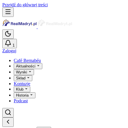
Przejdź do głównej treści
1
Zaloguj
Café Bernabéu
Aktualności
Wyniki
Skład
Kontuzje
Klub
Historia
Podcast