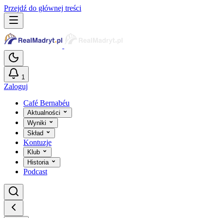
Przejdź do głównej treści
1
Zaloguj
Café Bernabéu
Aktualności
Wyniki
Skład
Kontuzje
Klub
Historia
Podcast