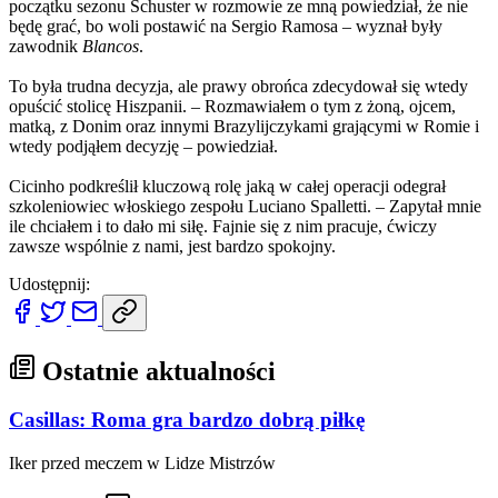
początku sezonu Schuster w rozmowie ze mną powiedział, że nie
będę grać, bo woli postawić na Sergio Ramosa – wyznał były
zawodnik
Blancos
.
To była trudna decyzja, ale prawy obrońca zdecydował się wtedy
opuścić stolicę Hiszpanii. – Rozmawiałem o tym z żoną, ojcem,
matką, z Donim oraz innymi Brazylijczykami grającymi w Romie i
wtedy podjąłem decyzję – powiedział.
Cicinho podkreślił kluczową rolę jaką w całej operacji odegrał
szkoleniowiec włoskiego zespołu Luciano Spalletti. – Zapytał mnie
ile chciałem i to dało mi siłę. Fajnie się z nim pracuje, ćwiczy
zawsze wspólnie z nami, jest bardzo spokojny.
Udostępnij:
Ostatnie aktualności
Casillas: Roma gra bardzo dobrą piłkę
Iker przed meczem w Lidze Mistrzów