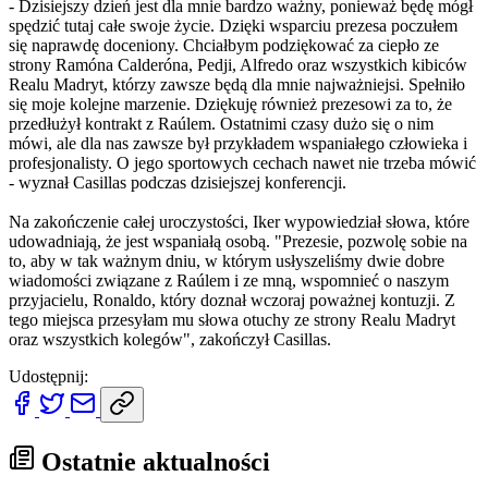
- Dzisiejszy dzień jest dla mnie bardzo ważny, ponieważ będę mógł
spędzić tutaj całe swoje życie. Dzięki wsparciu prezesa poczułem
się naprawdę doceniony. Chciałbym podziękować za ciepło ze
strony Ramóna Calderóna, Pedji, Alfredo oraz wszystkich kibiców
Realu Madryt, którzy zawsze będą dla mnie najważniejsi. Spełniło
się moje kolejne marzenie. Dziękuję również prezesowi za to, że
przedłużył kontrakt z Raúlem. Ostatnimi czasy dużo się o nim
mówi, ale dla nas zawsze był przykładem wspaniałego człowieka i
profesjonalisty. O jego sportowych cechach nawet nie trzeba mówić
- wyznał Casillas podczas dzisiejszej konferencji.
Na zakończenie całej uroczystości, Iker wypowiedział słowa, które
udowadniają, że jest wspaniałą osobą. "Prezesie, pozwolę sobie na
to, aby w tak ważnym dniu, w którym usłyszeliśmy dwie dobre
wiadomości związane z Raúlem i ze mną, wspomnieć o naszym
przyjacielu, Ronaldo, który doznał wczoraj poważnej kontuzji. Z
tego miejsca przesyłam mu słowa otuchy ze strony Realu Madryt
oraz wszystkich kolegów", zakończył Casillas.
Udostępnij:
Ostatnie aktualności