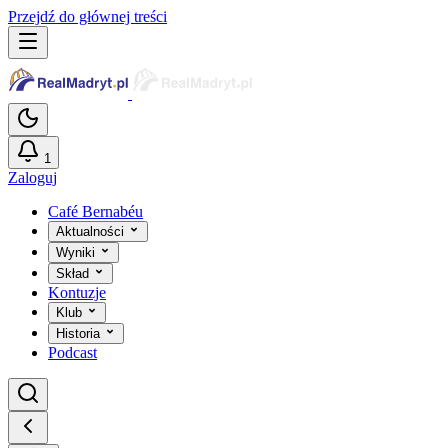
Przejdź do głównej treści
1
Zaloguj
Café Bernabéu
Aktualności
Wyniki
Skład
Kontuzje
Klub
Historia
Podcast