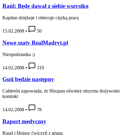
Raúl: Będę dawał z siebie wszystko
Kapitan dziękuje i obiecuje ciężką pracę
15.02.2008
•
50
Nowe szaty RealMadryt.pl
Niespodzianka :)
14.02.2008
•
319
Guti będzie następny
Calderón zapowiada, że Hiszpan również otrzyma dożywotni
kontrakt
14.02.2008
•
78
Raport medyczny
Ruud i Heinze ćwiczyli z grupą