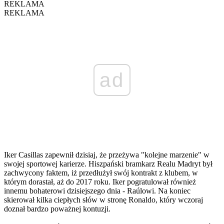
REKLAMA
REKLAMA
ad
Iker Casillas zapewnił dzisiaj, że przeżywa "kolejne marzenie" w
swojej sportowej karierze. Hiszpański bramkarz Realu Madryt był
zachwycony faktem, iż przedłużył swój kontrakt z klubem, w
którym dorastał, aż do 2017 roku. Iker pogratulował również
innemu bohaterowi dzisiejszego dnia - Raúlowi. Na koniec
skierował kilka ciepłych słów w stronę Ronaldo, który wczoraj
doznał bardzo poważnej kontuzji.