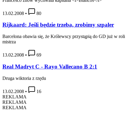
Francesco znów wychwala kapitana <i>Blancos</i>
13.02.2008
•
80
Rijkaard: Jeśli będzie trzeba, zrobimy szpaler
Barcelona obawia się, że Królewscy przystąpią do GD już w roli
mistrza
13.02.2008
•
69
Real Madryt C - Rayo Vallecano B 2:1
Druga wiktoria z rzędu
13.02.2008
•
16
REKLAMA
REKLAMA
REKLAMA