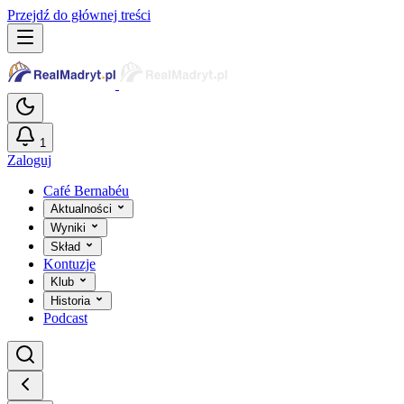
Przejdź do głównej treści
1
Zaloguj
Café Bernabéu
Aktualności
Wyniki
Skład
Kontuzje
Klub
Historia
Podcast