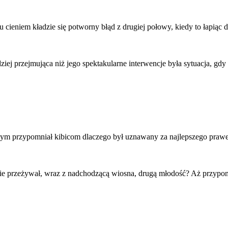
 cieniem kładzie się potworny błąd z drugiej połowy, kiedy to łapiąc d
dziej przejmująca niż jego spektakularne interwencje była sytuacja, gdy
czym przypomniał kibicom dlaczego był uznawany za najlepszego prawe
 przeżywał, wraz z nadchodzącą wiosna, drugą młodość? Aż przypomni