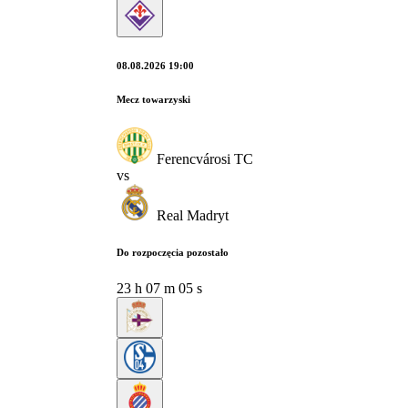
08.08.2026 19:00
Mecz towarzyski
Ferencvárosi TC
vs
Real Madryt
Do rozpoczęcia pozostało
23
h
07
m
04
s