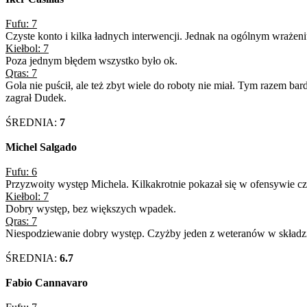
Fufu: 7
Czyste konto i kilka ładnych interwencji. Jednak na ogólnym wrażeniu
Kiełbol: 7
Poza jednym błędem wszystko było ok.
Qras: 7
Gola nie puścił, ale też zbyt wiele do roboty nie miał. Tym razem bar
zagrał Dudek.
ŚREDNIA:
7
Michel Salgado
Fufu: 6
Przyzwoity występ Michela. Kilkakrotnie pokazał się w ofensywie 
Kiełbol: 7
Dobry występ, bez większych wpadek.
Qras: 7
Niespodziewanie dobry występ. Czyżby jeden z weteranów w składzie
ŚREDNIA:
6.7
Fabio Cannavaro