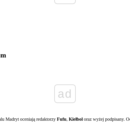
em
ad
alu Madryt oceniają redaktorzy
Fufu
,
Kiełbol
oraz wyżej podpisany. Oce