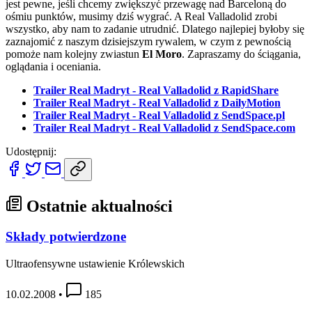
jest pewne, jeśli chcemy zwiększyć przewagę nad Barceloną do
ośmiu punktów, musimy dziś wygrać. A Real Valladolid zrobi
wszystko, aby nam to zadanie utrudnić. Dlatego najlepiej byłoby się
zaznajomić z naszym dzisiejszym rywalem, w czym z pewnością
pomoże nam kolejny zwiastun
El Moro
. Zapraszamy do ściągania,
oglądania i oceniania.
Trailer Real Madryt - Real Valladolid z RapidShare
Trailer Real Madryt - Real Valladolid z DailyMotion
Trailer Real Madryt - Real Valladolid z SendSpace.pl
Trailer Real Madryt - Real Valladolid z SendSpace.com
Udostępnij:
Ostatnie aktualności
Składy potwierdzone
Ultraofensywne ustawienie Królewskich
10.02.2008
•
185