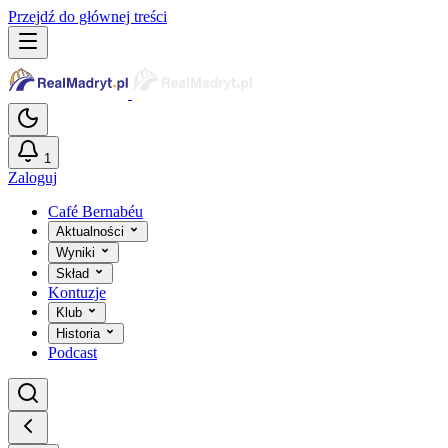
Przejdź do głównej treści
1
Zaloguj
Café Bernabéu
Aktualności
Wyniki
Skład
Kontuzje
Klub
Historia
Podcast