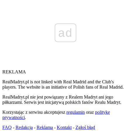
ad
REKLAMA
RealMadryt.pl is not linked with Real Madrid and the Club's
players. The website is an initiative of Polish fans of Real Madrid.
RealMadryt.pl nie jest powiązany z Realem Madryt ani jego
piłkarzami. Serwis jest inicjatywą polskich fanów Realu Madryt.
Korzystając z serwisu akceptujesz
regulamin
oraz
politykę
prywatności
.
FAQ
-
Redakcja
-
Reklama
-
Kontakt
-
Zgłoś błąd