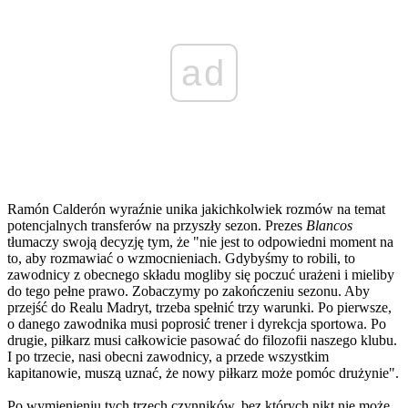
ad
Ramón Calderón wyraźnie unika jakichkolwiek rozmów na temat
potencjalnych transferów na przyszły sezon. Prezes
Blancos
tłumaczy swoją decyzję tym, że "nie jest to odpowiedni moment na
to, aby rozmawiać o wzmocnieniach. Gdybyśmy to robili, to
zawodnicy z obecnego składu mogliby się poczuć urażeni i mieliby
do tego pełne prawo. Zobaczymy po zakończeniu sezonu. Aby
przejść do Realu Madryt, trzeba spełnić trzy warunki. Po pierwsze,
o danego zawodnika musi poprosić trener i dyrekcja sportowa. Po
drugie, piłkarz musi całkowicie pasować do filozofii naszego klubu.
I po trzecie, nasi obecni zawodnicy, a przede wszystkim
kapitanowie, muszą uznać, że nowy piłkarz może pomóc drużynie".
Po wymienieniu tych trzech czynników, bez których nikt nie może