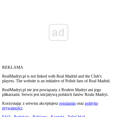
ad
REKLAMA
RealMadryt.pl is not linked with Real Madrid and the Club's
players. The website is an initiative of Polish fans of Real Madrid.
RealMadryt.pl nie jest powiązany z Realem Madryt ani jego
piłkarzami. Serwis jest inicjatywą polskich fanów Realu Madryt.
Korzystając z serwisu akceptujesz
regulamin
oraz
politykę
prywatności
.
FAQ
-
Redakcja
-
Reklama
-
Kontakt
-
Zgłoś błąd