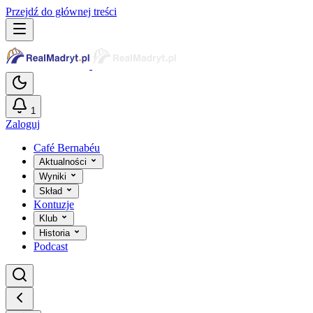
Przejdź do głównej treści
1
Zaloguj
Café Bernabéu
Aktualności
Wyniki
Skład
Kontuzje
Klub
Historia
Podcast