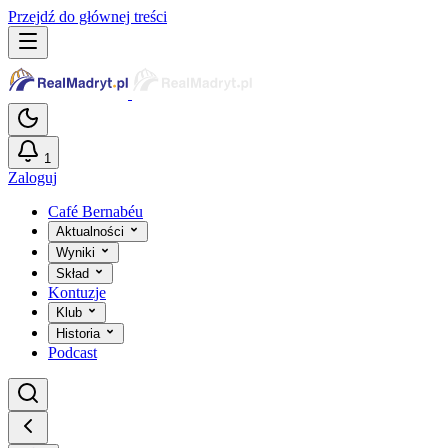
Przejdź do głównej treści
1
Zaloguj
Café Bernabéu
Aktualności
Wyniki
Skład
Kontuzje
Klub
Historia
Podcast