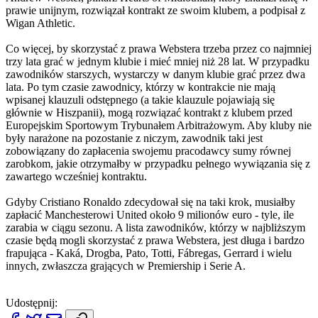
prawie unijnym, rozwiązał kontrakt ze swoim klubem, a podpisał z
Wigan Athletic.
Co więcej, by skorzystać z prawa Webstera trzeba przez co najmniej
trzy lata grać w jednym klubie i mieć mniej niż 28 lat. W przypadku
zawodników starszych, wystarczy w danym klubie grać przez dwa
lata. Po tym czasie zawodnicy, którzy w kontrakcie nie mają
wpisanej klauzuli odstępnego (a takie klauzule pojawiają się
głównie w Hiszpanii), mogą rozwiązać kontrakt z klubem przed
Europejskim Sportowym Trybunałem Arbitrażowym. Aby kluby nie
były narażone na pozostanie z niczym, zawodnik taki jest
zobowiązany do zapłacenia swojemu pracodawcy sumy równej
zarobkom, jakie otrzymałby w przypadku pełnego wywiązania się z
zawartego wcześniej kontraktu.
Gdyby Cristiano Ronaldo zdecydował się na taki krok, musiałby
zapłacić Manchesterowi United około 9 milionów euro - tyle, ile
zarabia w ciągu sezonu. A lista zawodników, którzy w najbliższym
czasie będą mogli skorzystać z prawa Webstera, jest długa i bardzo
frapująca - Kaká, Drogba, Pato, Totti, Fábregas, Gerrard i wielu
innych, zwłaszcza grających w Premiership i Serie A.
Udostępnij: