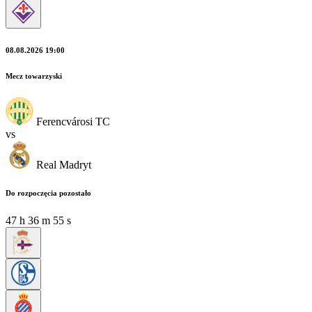
08.08.2026 19:00
Mecz towarzyski
Ferencvárosi TC
vs
Real Madryt
Do rozpoczęcia pozostało
47
h
36
m
55
s