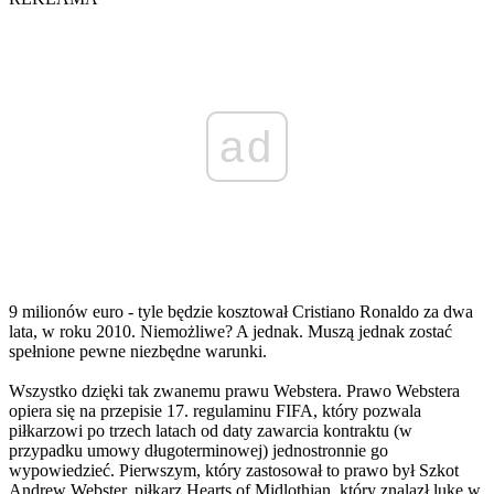
ad
9 milionów euro - tyle będzie kosztował Cristiano Ronaldo za dwa
lata, w roku 2010. Niemożliwe? A jednak. Muszą jednak zostać
spełnione pewne niezbędne warunki.
Wszystko dzięki tak zwanemu prawu Webstera. Prawo Webstera
opiera się na przepisie 17. regulaminu FIFA, który pozwala
piłkarzowi po trzech latach od daty zawarcia kontraktu (w
przypadku umowy długoterminowej) jednostronnie go
wypowiedzieć. Pierwszym, który zastosował to prawo był Szkot
Andrew Webster, piłkarz Hearts of Midlothian, który znalazł lukę w