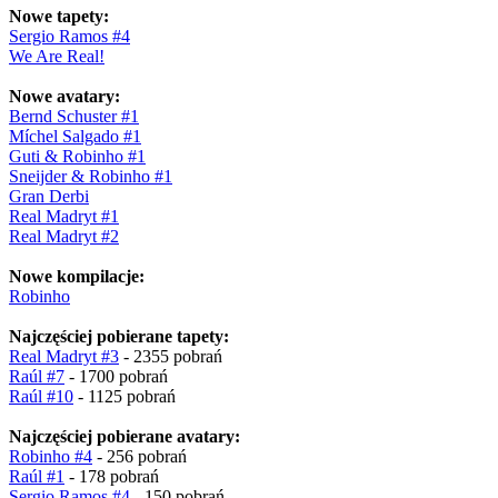
Nowe tapety:
Sergio Ramos #4
We Are Real!
Nowe avatary:
Bernd Schuster #1
Míchel Salgado #1
Guti & Robinho #1
Sneijder & Robinho #1
Gran Derbi
Real Madryt #1
Real Madryt #2
Nowe kompilacje:
Robinho
Najczęściej pobierane tapety:
Real Madryt #3
- 2355 pobrań
Raúl #7
- 1700 pobrań
Raúl #10
- 1125 pobrań
Najczęściej pobierane avatary:
Robinho #4
- 256 pobrań
Raúl #1
- 178 pobrań
Sergio Ramos #4
- 150 pobrań