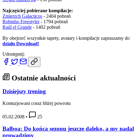
Najczęściej pobierane kompilacje:
Zmierzch Galacticos
- 2404 pobrań
Robinho Freestyler
- 1794 pobrań
Raúl el Grande
- 1402 pobrań
By obejrzeć wszystkie tapety, avatary i kompilacje zapraszamy do
działu Download!
Udostępnij:
Ostatnie aktualności
Dzisiejszy trening
Kontuzjowani coraz bliżej powrotu
05.02.2008
•
25
Balboa: Do końca sezonu jeszcze daleko, a my nadal
prowadzimy