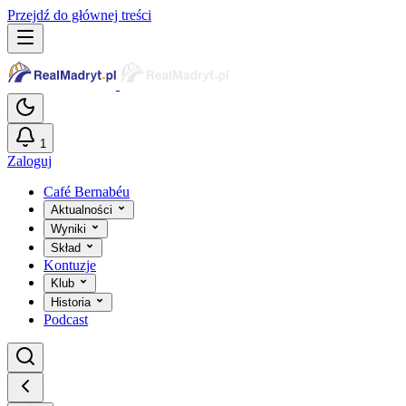
Przejdź do głównej treści
1
Zaloguj
Café Bernabéu
Aktualności
Wyniki
Skład
Kontuzje
Klub
Historia
Podcast