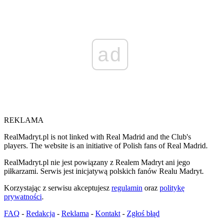
ad
REKLAMA
RealMadryt.pl is not linked with Real Madrid and the Club's
players. The website is an initiative of Polish fans of Real Madrid.
RealMadryt.pl nie jest powiązany z Realem Madryt ani jego
piłkarzami. Serwis jest inicjatywą polskich fanów Realu Madryt.
Korzystając z serwisu akceptujesz
regulamin
oraz
politykę
prywatności
.
FAQ
-
Redakcja
-
Reklama
-
Kontakt
-
Zgłoś błąd