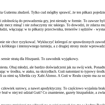
a Gutiemu złudzeń. Tylko cud mógłby sprawić, że ten piłkarz pojedzi
 zdolnością do prowadzenia gry, jest niestały w formie. To zawsze był
cały mecz minąć i nie zobaczymy nic takiego. To dowodzi, że zdarza 
zi, włączając w to piłkarzy przeciwnika, trenerów i sędziów - wystarcz
dobnie nie chce ryzykować. Wykluczyć któregoś ze sprawdzonych zawo
rótkiego i intensywnego turnieju, a z drugiej strony może wprowadzić
sensie stratą dla Hiszpanii. To zawodnik wyjątkowy.
sta. Obaj młodzi, ale bardzo doświadczeni jak na swój wiek. Ponadto 
ając w środku, w ataku, na skrzydłach. Guti natomiast to typowy śr
eli za nimi są Albelda czy Xabi Alonso. A Guti w Realu często ma za
To człowiek surowy, a nawet apodyktyczny. To częściowo wyjaśnia bra
e brał w niej też udział Guti? Co znamienne, gazety hiszpańskie, a z