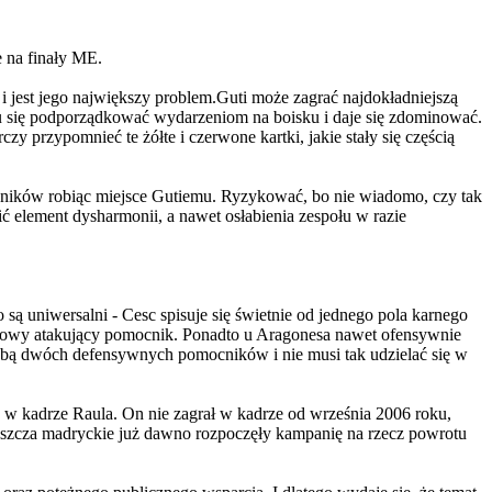
e na finały ME.
 i jest jego największy problem.Guti może zagrać najdokładniejszą
mu się podporządkować wydarzeniom na boisku i daje się zdominować.
y przypomnieć te żółte i czerwone kartki, jakie stały się częścią
dników robiąc miejsce Gutiemu. Ryzykować, bo nie wiadomo, czy tak
 element dysharmonii, a nawet osłabienia zespołu w razie
są uniwersalni - Cesc spisuje się świetnie od jednego pola karnego
odkowy atakujący pomocnik. Ponadto u Aragonesa nawet ofensywnie
 sobą dwóch defensywnych pomocników i nie musi tak udzielać się w
k w kadrze Raula. On nie zagrał w kadrze od września 2006 roku,
właszcza madryckie już dawno rozpoczęły kampanię na rzecz powrotu