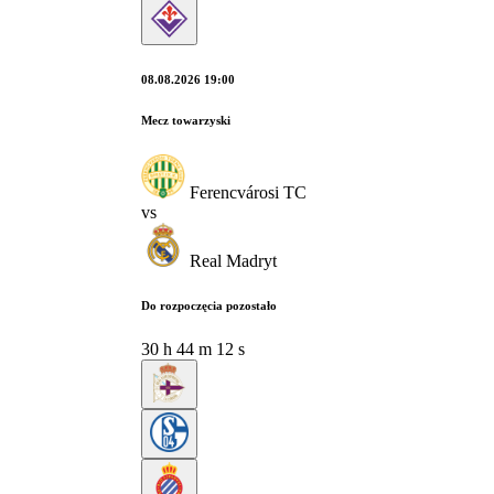
08.08.2026 19:00
Mecz towarzyski
Ferencvárosi TC
vs
Real Madryt
Do rozpoczęcia pozostało
30
h
44
m
11
s