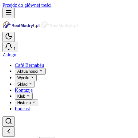
Przejdź do głównej treści
1
Zaloguj
Café Bernabéu
Aktualności
Wyniki
Skład
Kontuzje
Klub
Historia
Podcast