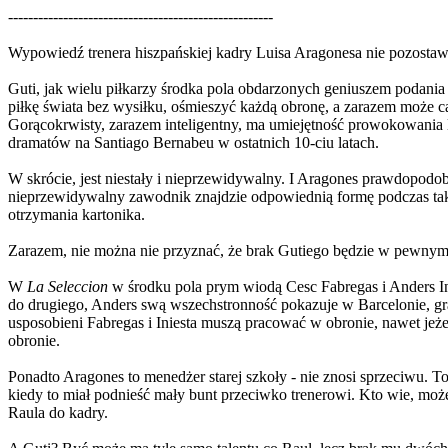
-----------------------------------------------------
Wypowiedź trenera hiszpańskiej kadry Luisa Aragonesa nie pozostawi
Guti, jak wielu piłkarzy środka pola obdarzonych geniuszem podania i
piłkę świata bez wysiłku, ośmieszyć każdą obronę, a zarazem może 
Gorącokrwisty, zarazem inteligentny, ma umiejętność prowokowania lud
dramatów na Santiago Bernabeu w ostatnich 10-ciu latach.
W skrócie, jest niestały i nieprzewidywalny. I Aragones prawdopo
nieprzewidywalny zawodnik znajdzie odpowiednią formę podczas tak k
otrzymania kartonika.
Zarazem, nie można nie przyznać, że brak Gutiego będzie w pewnym 
W
La Seleccion
w środku pola prym wiodą Cesc Fabregas i Anders Inie
do drugiego, Anders swą wszechstronność pokazuje w Barcelonie, gr
usposobieni Fabregas i Iniesta muszą pracować w obronie, nawet jeż
obronie.
Ponadto Aragones to menedżer starej szkoły - nie znosi sprzeciwu. 
kiedy to miał podnieść mały bunt przeciwko trenerowi. Kto wie, moż
Raula do kadry.