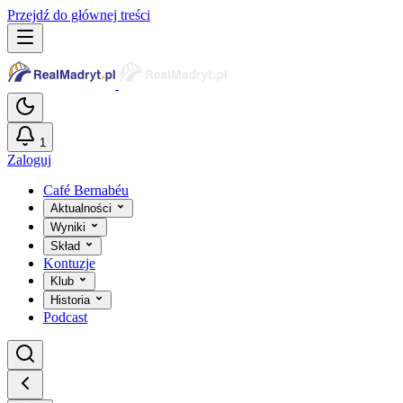
Przejdź do głównej treści
1
Zaloguj
Café Bernabéu
Aktualności
Wyniki
Skład
Kontuzje
Klub
Historia
Podcast