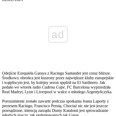
ad
Odejście Ezequiela Garaya z Racingu Santander jest coraz bliższe.
Środkowy obrońca jest kuszony przez największe kluby europejskie
i wątpliwym jest, by kolejny sezon spędził na El Sardinero. Jak
podało we wtorek radio
Cadena Cope
, FC Barcelona wyprzedziła
Real Madryt, Lyon i Liverpool w walce o młodego Argentyńczyka.
Porozumienie zostało zawarte podczas spotkania Joana Laporty z
prezesem Racingu, Francisco Pernią. Chociaż nic nie jest jeszcze
przesądzone, intencją zarządu Dumy Katalonii jest sprowadzanie
młodych graczy, tak utalentowanych jak Garay.