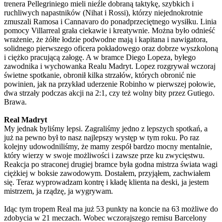
trenera Pellegriniego mieli nieźle dobraną taktykę, szybkich i
ruchliwych napastników (Nihat i Rossi), którzy niejednokrotnie
zmuszali Ramosa i Cannavaro do ponadprzeciętnego wysiłku. Linia
pomocy Villarreal grała ciekawie i kreatywnie. Można było odnieść
wrażenie, że żółte łodzie podwodne mają i kapitana i nawigatora,
solidnego pierwszego oficera pokładowego oraz dobrze wyszkoloną
i ciężko pracującą załogę. A w bramce Diego Lopeza, byłego
zawodnika i wychowanka Realu Madryt. Lopez rozgrywał wczoraj
świetne spotkanie, obronił kilka strzałów, których obronić nie
powinien, jak na przykład uderzenie Robinho w pierwszej połowie,
dwa strzały podczas akcji na 2:1, czy też wolny bity przez Gutiego.
Brawa.
Real Madryt
My jednak byliśmy lepsi. Zagraliśmy jedno z lepszych spotkań, a
już na pewno był to nasz najlepszy występ w tym roku. Po raz
kolejny udowodniliśmy, że mamy zespół bardzo mocny mentalnie,
który wierzy w swoje możliwości i zawsze prze ku zwycięstwu.
Reakcja po straconej drugiej bramce była godna mistrza świata wagi
ciężkiej w boksie zawodowym. Dostałem, przyjąłem, zachwiałem
się. Teraz wyprowadzam kontrę i kładę klienta na deski, ja jestem
mistrzem, ja rządzę, ja wygrywam.
Idąc tym tropem Real ma już 53 punkty na koncie na 63 możliwe do
zdobycia w 21 meczach. Wobec wczorajszego remisu Barcelony