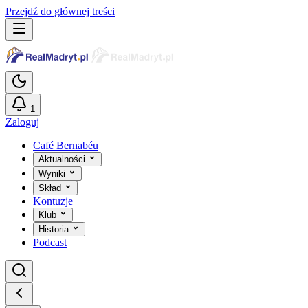
Przejdź do głównej treści
1
Zaloguj
Café Bernabéu
Aktualności
Wyniki
Skład
Kontuzje
Klub
Historia
Podcast