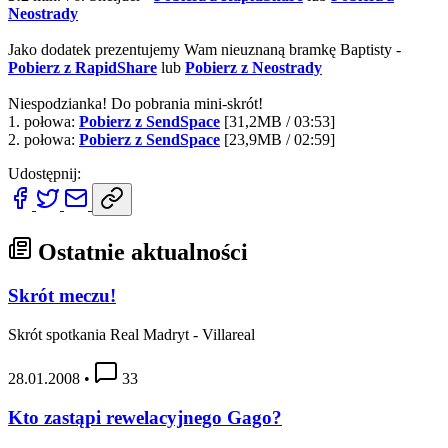
Neostrady
Jako dodatek prezentujemy Wam nieuznaną bramkę Baptisty -
Pobierz z RapidShare
lub
Pobierz z Neostrady
Niespodzianka! Do pobrania mini-skrót!
1. połowa:
Pobierz z SendSpace
[31,2MB / 03:53]
2. połowa:
Pobierz z SendSpace
[23,9MB / 02:59]
Udostępnij:
Ostatnie aktualności
Skrót meczu!
Skrót spotkania Real Madryt - Villareal
28.01.2008
•
33
Kto zastąpi rewelacyjnego Gago?