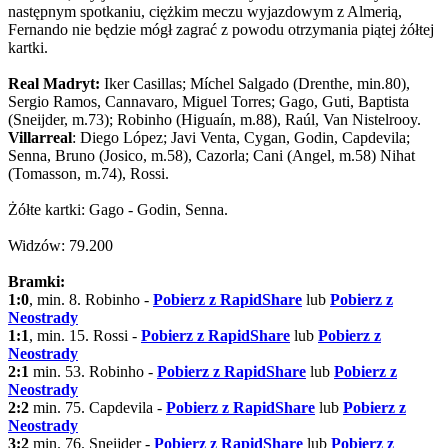
następnym spotkaniu, ciężkim meczu wyjazdowym z Almerią,
Fernando nie będzie mógł zagrać z powodu otrzymania piątej żółtej
kartki.
Real Madryt:
Iker Casillas; Míchel Salgado (Drenthe, min.80),
Sergio Ramos, Cannavaro, Miguel Torres; Gago, Guti, Baptista
(Sneijder, m.73); Robinho (Higuaín, m.88), Raúl, Van Nistelrooy.
Villarreal
: Diego López; Javi Venta, Cygan, Godin, Capdevila;
Senna, Bruno (Josico, m.58), Cazorla; Cani (Angel, m.58) Nihat
(Tomasson, m.74), Rossi.
Żółte kartki: Gago - Godin, Senna.
Widzów: 79.200
Bramki:
1:0
, min. 8. Robinho -
Pobierz z RapidShare
lub
Pobierz z
Neostrady
1:1
, min. 15. Rossi -
Pobierz z RapidShare
lub
Pobierz z
Neostrady
2:1
min. 53. Robinho -
Pobierz z RapidShare
lub
Pobierz z
Neostrady
2:2
min. 75. Capdevila -
Pobierz z RapidShare
lub
Pobierz z
Neostrady
3:2
min. 76. Sneijder -
Pobierz z RapidShare
lub
Pobierz z