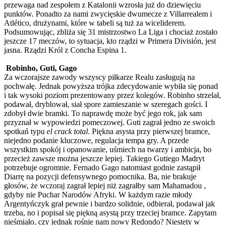
przewaga nad zespołem z Katalonii wzrosła już do dziewięciu
punktów. Ponadto za nami zwycięskie dwumecze z Villarrealem i
Atlético, drużynami, które w tabeli są tuż za wiceliderem.
Podsumowując, zbliża się 31 mistrzostwo La Liga i chociaż zostało
jeszcze 17 meczów, to sytuacja, kto rządzi w Primera División, jest
jasna. Rządzi Król z Concha Espina 1.
Robinho, Guti, Gago
Za wczorajsze zawody wszyscy piłkarze Realu zasługują na
pochwałę. Jednak powyższa trójka zdecydowanie wybiła się ponad
i tak wysoki poziom prezentowany przez kolegów. Robinho strzelał,
podawał, dryblował, siał spore zamieszanie w szeregach gości. I
zdobył dwie bramki. To naprawdę może być jego rok, jak sam
przyznał w wypowiedzi pomeczowej. Guti zagrał jedno ze swoich
spotkań typu
el crack total
. Piękna asysta przy pierwszej bramce,
niejedno podanie kluczowe, regulacja tempa gry. A przede
wszystkim spokój i opanowanie, uśmiech na twarzy i ambicja, bo
przecież zawsze można jeszcze lepiej. Takiego Gutiego Madryt
potrzebuje ogromnie. Fernado Gago natomiast godnie zastąpił
Diarrę na pozycji defensywnego pomocnika. Ba, nie brakuje
głosów, że wczoraj zagrał lepiej niż zagrałby sam Mahamadou ,
gdyby nie Puchar Narodów Afryki. W każdym razie młody
Argentyńczyk grał pewnie i bardzo solidnie, odbierał, podawał jak
trzeba, no i popisał się piękną asystą przy trzeciej bramce. Zapytam
nieśmiało, czy jednak rośnie nam nowy Redondo? Niestety w