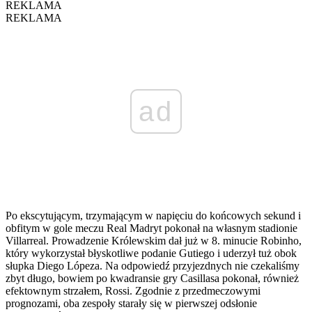
REKLAMA
REKLAMA
ad
Po ekscytującym, trzymającym w napięciu do końcowych sekund i
obfitym w gole meczu Real Madryt pokonał na własnym stadionie
Villarreal. Prowadzenie Królewskim dał już w 8. minucie Robinho,
który wykorzystał błyskotliwe podanie Gutiego i uderzył tuż obok
słupka Diego Lópeza. Na odpowiedź przyjezdnych nie czekaliśmy
zbyt długo, bowiem po kwadransie gry Casillasa pokonał, również
efektownym strzałem, Rossi. Zgodnie z przedmeczowymi
prognozami, oba zespoły starały się w pierwszej odsłonie