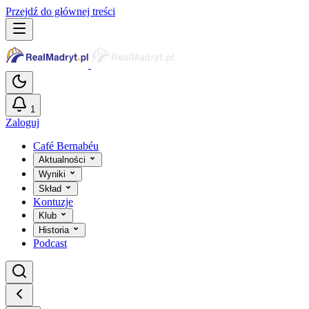
Przejdź do głównej treści
1
Zaloguj
Café Bernabéu
Aktualności
Wyniki
Skład
Kontuzje
Klub
Historia
Podcast