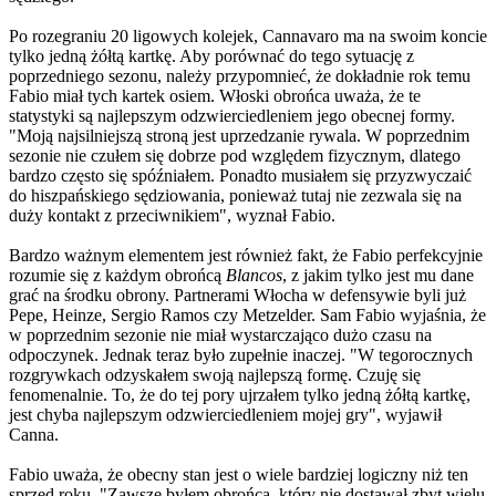
Po rozegraniu 20 ligowych kolejek, Cannavaro ma na swoim koncie
tylko jedną żółtą kartkę. Aby porównać do tego sytuację z
poprzedniego sezonu, należy przypomnieć, że dokładnie rok temu
Fabio miał tych kartek osiem. Włoski obrońca uważa, że te
statystyki są najlepszym odzwierciedleniem jego obecnej formy.
"Moją najsilniejszą stroną jest uprzedzanie rywala. W poprzednim
sezonie nie czułem się dobrze pod względem fizycznym, dlatego
bardzo często się spóźniałem. Ponadto musiałem się przyzwyczaić
do hiszpańskiego sędziowania, ponieważ tutaj nie zezwala się na
duży kontakt z przeciwnikiem", wyznał Fabio.
Bardzo ważnym elementem jest również fakt, że Fabio perfekcyjnie
rozumie się z każdym obrońcą
Blancos
, z jakim tylko jest mu dane
grać na środku obrony. Partnerami Włocha w defensywie byli już
Pepe, Heinze, Sergio Ramos czy Metzelder. Sam Fabio wyjaśnia, że
w poprzednim sezonie nie miał wystarczająco dużo czasu na
odpoczynek. Jednak teraz było zupełnie inaczej. "W tegorocznych
rozgrywkach odzyskałem swoją najlepszą formę. Czuję się
fenomenalnie. To, że do tej pory ujrzałem tylko jedną żółtą kartkę,
jest chyba najlepszym odzwierciedleniem mojej gry", wyjawił
Canna.
Fabio uważa, że obecny stan jest o wiele bardziej logiczny niż ten
sprzed roku. "Zawsze byłem obrońcą, który nie dostawał zbyt wielu