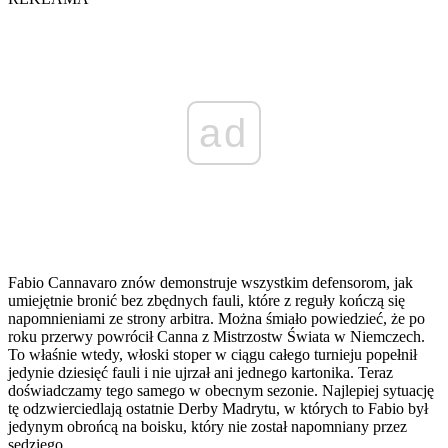
ad
Fabio Cannavaro znów demonstruje wszystkim defensorom, jak
umiejętnie bronić bez zbędnych fauli, które z reguły kończą się
napomnieniami ze strony arbitra. Można śmiało powiedzieć, że po
roku przerwy powrócił Canna z Mistrzostw Świata w Niemczech.
To właśnie wtedy, włoski stoper w ciągu całego turnieju popełnił
jedynie dziesięć fauli i nie ujrzał ani jednego kartonika. Teraz
doświadczamy tego samego w obecnym sezonie. Najlepiej sytuację
tę odzwierciedlają ostatnie Derby Madrytu, w których to Fabio był
jedynym obrońcą na boisku, który nie został napomniany przez
sędziego.