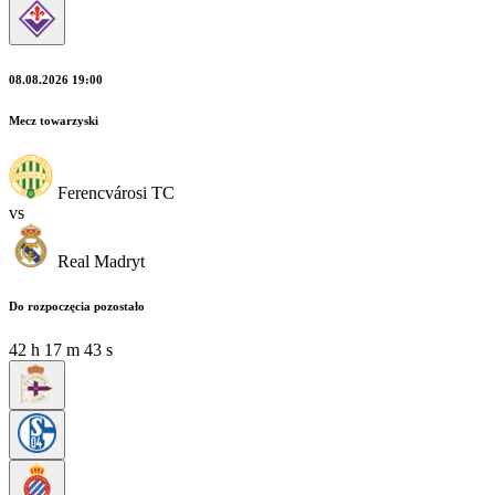
08.08.2026 19:00
Mecz towarzyski
Ferencvárosi TC
vs
Real Madryt
Do rozpoczęcia pozostało
42
h
17
m
43
s