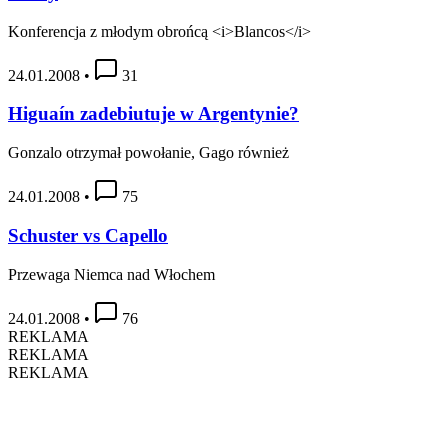
Konferencja z młodym obrońcą <i>Blancos</i>
24.01.2008
•
31
Higuaín zadebiutuje w Argentynie?
Gonzalo otrzymał powołanie, Gago również
24.01.2008
•
75
Schuster vs Capello
Przewaga Niemca nad Włochem
24.01.2008
•
76
REKLAMA
REKLAMA
REKLAMA