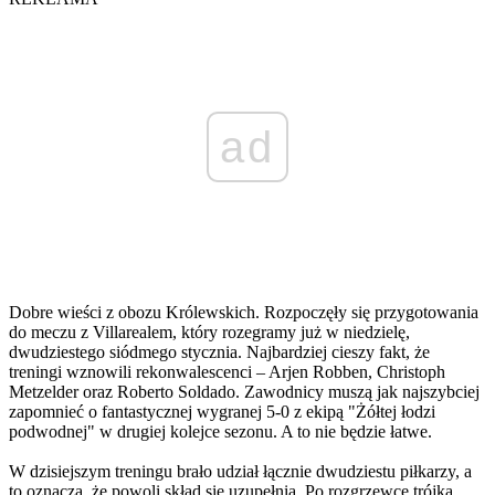
ad
Dobre wieści z obozu Królewskich. Rozpoczęły się przygotowania
do meczu z Villarealem, który rozegramy już w niedzielę,
dwudziestego siódmego stycznia. Najbardziej cieszy fakt, że
treningi wznowili rekonwalescenci – Arjen Robben, Christoph
Metzelder oraz Roberto Soldado. Zawodnicy muszą jak najszybciej
zapomnieć o fantastycznej wygranej 5-0 z ekipą "Żółtej łodzi
podwodnej" w drugiej kolejce sezonu. A to nie będzie łatwe.
W dzisiejszym treningu brało udział łącznie dwudziestu piłkarzy, a
to oznacza, że powoli skład się uzupełnia. Po rozgrzewce trójka