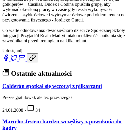
golkiperów – Casillas, Dudek i Codina opuściła grupę, aby
wykonać określoną pracę, w czasie gdy reszta wykonywała
ćwiczenia szybkościowe i wytrzymałościowe pod okiem trenera od
przygotowania fizycznego - Jordiego Garcíi.
Co warte odnotowania: dwadzieścioro dzieci ze Społecznej Szkoły
Integracji Przyjaciół Realu Madryt miało możliwość spotkania się z
zawodnikami przed treningiem na kilka minut.
Udostępnij:
Ostatnie aktualności
Calderón spotkał się wczoraj z piłkarzami
Prezes gratulował, ale też przestrzegał
24.01.2008
•
34
Marcelo: Jestem bardzo szczęśliwy z powołania do
kadry