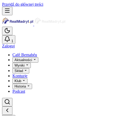
Przejdź do głównej treści
1
Zaloguj
Café Bernabéu
Aktualności
Wyniki
Skład
Kontuzje
Klub
Historia
Podcast