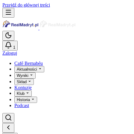
Przejdź do głównej treści
1
Zaloguj
Café Bernabéu
Aktualności
Wyniki
Skład
Kontuzje
Klub
Historia
Podcast