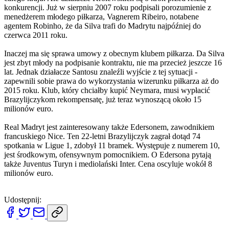
konkurencji. Już w sierpniu 2007 roku podpisali porozumienie z
menedżerem młodego piłkarza, Vagnerem Ribeiro, notabene
agentem Robinho, że da Silva trafi do Madrytu najpóźniej do
czerwca 2011 roku.
Inaczej ma się sprawa umowy z obecnym klubem piłkarza. Da Silva
jest zbyt młody na podpisanie kontraktu, nie ma przecież jeszcze 16
lat. Jednak działacze Santosu znaleźli wyjście z tej sytuacji -
zapewnili sobie prawa do wykorzystania wizerunku piłkarza aż do
2015 roku. Klub, który chciałby kupić Neymara, musi wypłacić
Brazylijczykom rekompensatę, już teraz wynoszącą około 15
milionów euro.
Real Madryt jest zainteresowany także Edersonem, zawodnikiem
francuskiego Nice. Ten 22-letni Brazylijczyk zagrał dotąd 74
spotkania w Ligue 1, zdobył 11 bramek. Występuje z numerem 10,
jest środkowym, ofensywnym pomocnikiem. O Edersona pytają
także Juventus Turyn i mediolański Inter. Cena oscyluje wokół 8
milionów euro.
Udostępnij: