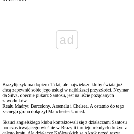
ad
Brazylijczyk ma dopiero 15 lat, ale największe kluby świata już
chcą zapewnić sobie jego usługi w najbliższej przyszłości. Neymar
da Silva, obecnie piłkarz Santosu, jest na liście pożądanych
zawodników
Realu Madryt, Barcelony, Arsenalu i Chelsea. A ostatnio do tego
zacnego grona dołączył Manchester United.
Skauci angielskiego klubu kontaktowali się z działaczami Santosu
podczas trwającego właśnie w Brazylii turnieju młodych drużyn z
całego kraju. Ale działacze Królewskich są o krok przed resztą