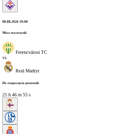
08.08.2026 19:00
Mecz towarzyski
Ferencvárosi TC
vs
Real Madryt
Do rozpoczęcia pozostało
21
h
46
m
55
s