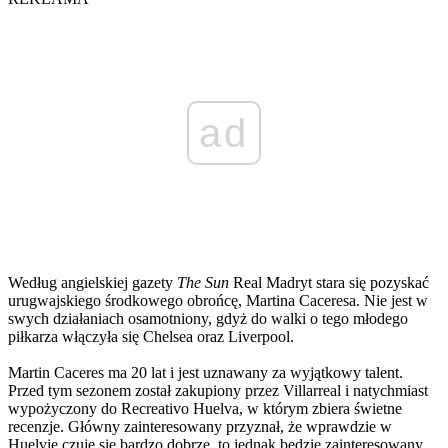
ad
Według angielskiej gazety
The Sun
Real Madryt stara się pozyskać
urugwajskiego środkowego obrońcę, Martina Caceresa. Nie jest w
swych działaniach osamotniony, gdyż do walki o tego młodego
piłkarza włączyła się Chelsea oraz Liverpool.
Martin Caceres ma 20 lat i jest uznawany za wyjątkowy talent.
Przed tym sezonem został zakupiony przez Villarreal i natychmiast
wypożyczony do Recreativo Huelva, w którym zbiera świetne
recenzje. Główny zainteresowany przyznał, że wprawdzie w
Huelvie czuje się bardzo dobrze, to jednak będzie zainteresowany