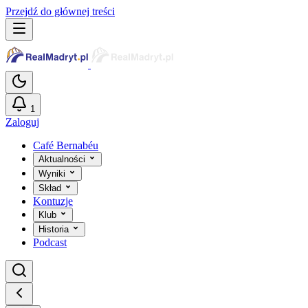
Przejdź do głównej treści
1
Zaloguj
Café Bernabéu
Aktualności
Wyniki
Skład
Kontuzje
Klub
Historia
Podcast