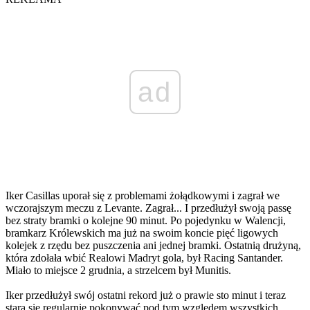
ad
Iker Casillas uporał się z problemami żołądkowymi i zagrał we
wczorajszym meczu z Levante. Zagrał... I przedłużył swoją passę
bez straty bramki o kolejne 90 minut. Po pojedynku w Walencji,
bramkarz Królewskich ma już na swoim koncie pięć ligowych
kolejek z rzędu bez puszczenia ani jednej bramki. Ostatnią drużyną,
która zdołała wbić Realowi Madryt gola, był Racing Santander.
Miało to miejsce 2 grudnia, a strzelcem był Munitis.
Iker przedłużył swój ostatni rekord już o prawie sto minut i teraz
stara się regularnie pokonywać pod tym względem wszystkich