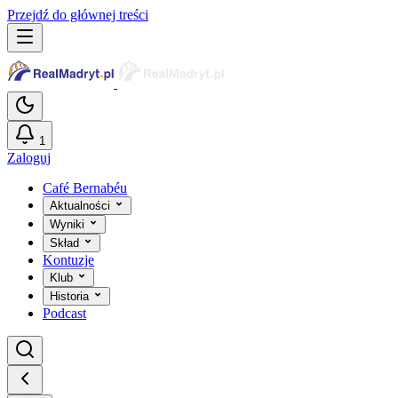
Przejdź do głównej treści
1
Zaloguj
Café Bernabéu
Aktualności
Wyniki
Skład
Kontuzje
Klub
Historia
Podcast