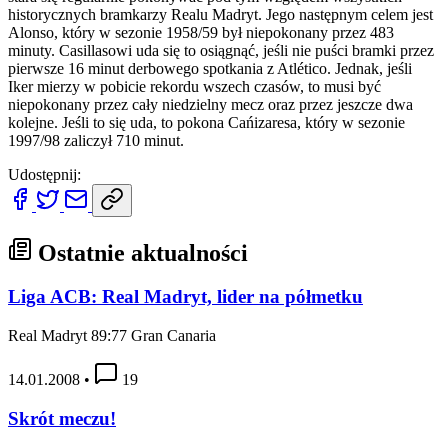
historycznych bramkarzy Realu Madryt. Jego następnym celem jest
Alonso, który w sezonie 1958/59 był niepokonany przez 483
minuty. Casillasowi uda się to osiągnąć, jeśli nie puści bramki przez
pierwsze 16 minut derbowego spotkania z Atlético. Jednak, jeśli
Iker mierzy w pobicie rekordu wszech czasów, to musi być
niepokonany przez cały niedzielny mecz oraz przez jeszcze dwa
kolejne. Jeśli to się uda, to pokona Cańizaresa, który w sezonie
1997/98 zaliczył 710 minut.
Udostępnij:
Ostatnie aktualności
Liga ACB: Real Madryt, lider na półmetku
Real Madryt 89:77 Gran Canaria
14.01.2008
•
19
Skrót meczu!