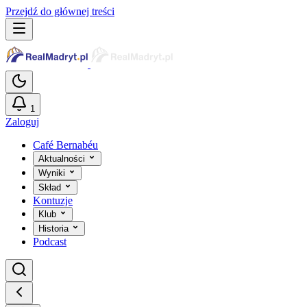
Przejdź do głównej treści
1
Zaloguj
Café Bernabéu
Aktualności
Wyniki
Skład
Kontuzje
Klub
Historia
Podcast