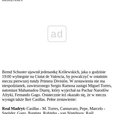
ad
Bernd Schuster ujawnił jedenastkę Królewskich, jaka o godzinie
19:00 wybiegnie na Ciutat de Valencia, by powalczyć w ostatnim
meczu pierwszej rundy Primera División. W zestawieniu nie ma
niespodzianek, zawieszonego Sergio Ramosa zastąpi Miguel Torres,
natomiast Mahamadou Diarrę, który wyjechał na Puchar Narodów
Afryki, Fernando Gago. Ostatecznie też okazało się, że w meczu
wystąpi także Iker Casillas. Pełne zestawienie:
Real Madryt:
Casillas - M. Torres, Cannavaro, Pepe, Marcelo -
Sneijder, Gago, Baptista, Robinho - van Nistelrooy, Raúl