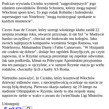
Podczas wywiadu Cicinho wymienił "najgroźniejszych" jego
zdaniem zawodników Bernda Schustera, którzy mogą napsuć
Włochom sporo krwi. To jego rodak Robinho i holenderski
supersnajper van Nistelrooy "mogą rozstrzygnąć spotkanie w
każdym momencie".
Cicero Joao de Cezare, który szeregi włoskiego klubu zasilił 22
sierpnia zeszłego roku, otwarcie przyznaje, iż nie był "w Madrycie
bardzo szczęśliwy", chociaż nie brakowało mu kolegów. Jako
swoich najlepszych kompanów wymienia Sergio Ramosa, van
Nistelrooya, Mahamadou Diarrę i Fabio Cannavaro. "W Hiszpanii
nie czułem się dobrze", dodaje bez ogródek Brazylijczyk, po czym
zapewnia, iż w Rzymie sytuacja prezentuje się zupełnie odwrotnie.
Jak sam podkreśla, klimat na Półwyspie Apenińskim przypomina
mu ten panujący w ojczyźnie, a w samym Rzymie otacza go wielu
rodaków, chociażby tych z kadry AS Roma.
Nietrudno zauważyć, że Cicinho, który kosztował Włochów
dziewięć milionów euro, z niecierpliwością oczekuje na starcie ze
swoją byłą drużyną. Pierwsza okazja nadarzy się 19 lutego na
stadionie Olimpijskim w Rzymie, kiedy to oba zespoły staną
naprzeciw siebie w walce o awans do ćwierćfinału Ligi Mistrzów.
Udostępnij: