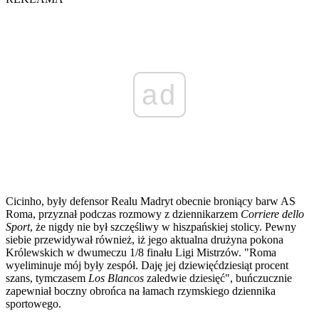
ad
Cicinho, były defensor Realu Madryt obecnie broniący barw AS
Roma, przyznał podczas rozmowy z dziennikarzem
Corriere dello
Sport
, że nigdy nie był szczęśliwy w hiszpańskiej stolicy. Pewny
siebie przewidywał również, iż jego aktualna drużyna pokona
Królewskich w dwumeczu 1/8 finału Ligi Mistrzów. "Roma
wyeliminuje mój były zespół. Daję jej dziewięćdziesiąt procent
szans, tymczasem
Los Blancos
zaledwie dziesięć", buńczucznie
zapewniał boczny obrońca na łamach rzymskiego dziennika
sportowego.