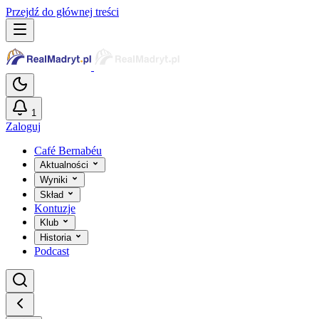
Przejdź do głównej treści
1
Zaloguj
Café Bernabéu
Aktualności
Wyniki
Skład
Kontuzje
Klub
Historia
Podcast