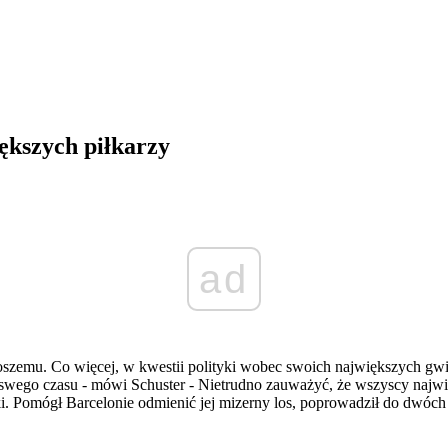
ększych piłkarzy
ad
zemu. Co więcej, w kwestii polityki wobec swoich największych gwiazd,
a swego czasu - mówi Schuster - Nietrudno zauważyć, że wszyscy najwi
. Pomógł Barcelonie odmienić jej mizerny los, poprowadził do dwóch 