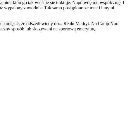
tatnim, którego tak właśnie się traktuje. Naprawdę mu współczuję. I
 już wypalony zawodnik. Tak samo postąpiono ze mną i innymi
ży pamiętać, że odszedł wtedy do... Realu Madryt. Na Camp Nou
smaczny sposób lub skazywani na sportową emeryturę.