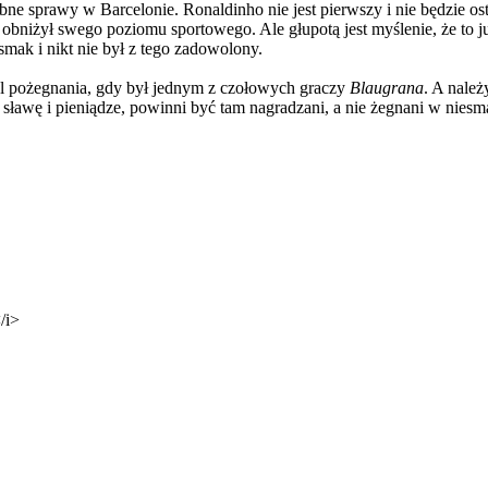
obne sprawy w Barcelonie. Ronaldinho nie jest pierwszy i nie będzie os
e obniżył swego poziomu sportowego. Ale głupotą jest myślenie, że to
smak i nikt nie był z tego zadowolony.
yl pożegnania, gdy był jednym z czołowych graczy
Blaugrana
. A nale
e sławę i pieniądze, powinni być tam nagradzani, a nie żegnani w nie
/i>