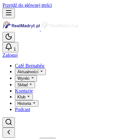
Przejdź do głównej treści
1
Zaloguj
Café Bernabéu
Aktualności
Wyniki
Skład
Kontuzje
Klub
Historia
Podcast