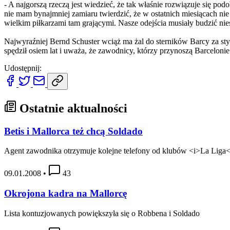
- A najgorszą rzeczą jest wiedzieć, że tak właśnie rozwiązuje się pod
nie mam bynajmniej zamiaru twierdzić, że w ostatnich miesiącach ni
wielkim piłkarzami tam grającymi. Nasze odejścia musiały budzić nie
Najwyraźniej Bernd Schuster wciąż ma żal do sterników Barcy za st
spędził osiem lat i uważa, że zawodnicy, którzy przynoszą Barceloni
Udostępnij:
Ostatnie aktualności
Betis i Mallorca też chcą Soldado
Agent zawodnika otrzymuje kolejne telefony od klubów <i>La Liga<
09.01.2008
•
43
Okrojona kadra na Mallorcę
Lista kontuzjowanych powiększyła się o Robbena i Soldado