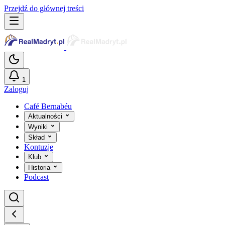
Przejdź do głównej treści
1
Zaloguj
Café Bernabéu
Aktualności
Wyniki
Skład
Kontuzje
Klub
Historia
Podcast