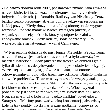
- Po bardzo dobrym roku 2007, podstawową zmianą, jaka zaszła w
naszej ekipie, jest to, że teraz nie opieramy naszej gry jedynie na
indywidualnościach, jak Ronaldo, Raúl czy van Nistelrooy. Teraz
bardzo ciężko pracujemy, abyśmy byli prawdziwym zespołem na
każdej pozycji. Kiedy drużyna ma solidną obronę, może wygrać
wszystko. Ponadto mamy w swoich szeregach piłkarzy o
wspaniałych umiejętnościach, którzy są odpowiedzialni za
zdobywanie bramek. Kiedy radzimy sobie dobrze z tyłu, to
wszystko staje się łatwiejsze - wyznał Cannavaro.
- W tym sezonie dołączyli do nas Heinze, Metzelder, Pepe... Teraz
nasza defensywa jest bardzo silna, co można było zauważyć w
meczu z Barceloną. Kiedy piłkarze nie tworzą kolektywu i grają
tylko dla siebie, to zdecydowanie trudniej jest cokolwiek osiągnąć.
Wcześniej skupialiśmy się głównie na ataku, a za obronę
odpowiedzialnych było tylko trzech zawodników. Dlatego mieliśmy
tak wiele problemów. Teraz w naszym zespole wszyscy atakujemy,
ale również wszyscy bronimy. Skład jest całkowicie wyważony, a to
jest kluczem do sukcesu - powiedział Fabio. Włoch wyznał
ponadto, że jest "bardzo zadowolony" ze zwycięstwa na Camp
Nou, ale myśli już o kolejnym "bardzo ciężkim" pojedynku z
Saragossą. "Musimy pracować z pełną koncentracją, aby zdobyć
kolejne trzy punkty. To dla nas ważne spotkanie, ponieważ po
ostatniej przerwie musimy odzyskać rytm, który mieliśmy