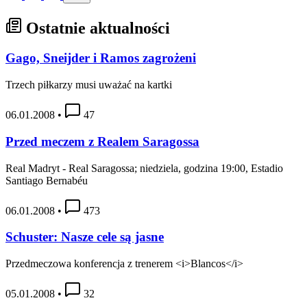
Ostatnie aktualności
Gago, Sneijder i Ramos zagrożeni
Trzech piłkarzy musi uważać na kartki
06.01.2008
•
47
Przed meczem z Realem Saragossa
Real Madryt - Real Saragossa; niedziela, godzina 19:00, Estadio
Santiago Bernabéu
06.01.2008
•
473
Schuster: Nasze cele są jasne
Przedmeczowa konferencja z trenerem <i>Blancos</i>
05.01.2008
•
32