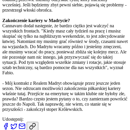
wcześniej. Jeśli będziemy zbyt pewni siebie, pojawią się problemy -
przestrzegł włoski obrońca.
Zakończenie kariery w Madrycie?
Cannavaro dodał następnie, że bardzo ciężko jest walczyć na
wszystkich frontach. "Kiedy masz cały tydzień na pracę i musisz
skupiać się tylko na najbliższym weekendzie, to jest zdecydowanie
łatwiej. Natomiast my musimy grać również w środy, czasami nawet
na wyjazdach. Do Madrytu wracamy późno i jesteśmy zmęczeni,
ale musimy wracać do pracy, ponieważ zbliża się kolejny mecz. Ale
nie pozostaje nam nic innego, jak przyzwyczaić się do takiej
sytuacji. Pod tym względem wszelkie zmiany i rotacje, jakie stosuje
sztab techniczny, są bardzo pomocne dla nas wszystkich", wyznał
Fabio.
- Mój kontrakt z Realem Madryt obowiązuje przez jeszcze jeden
sezon. Nie odrzucam możliwości zakończenia piłkarskiej kariery
właśnie tutaj. Przejście na emeryturę w takim klubie nie byłoby złe,
prawda? Bardzo często jestem pytany o to, czy zamierzam powrócić
jeszcze do Napoli. Tak naprawdę, nie wiem, co stanie się w
przyszłości - zakończył stoper Królewskich.
Udostępnij: