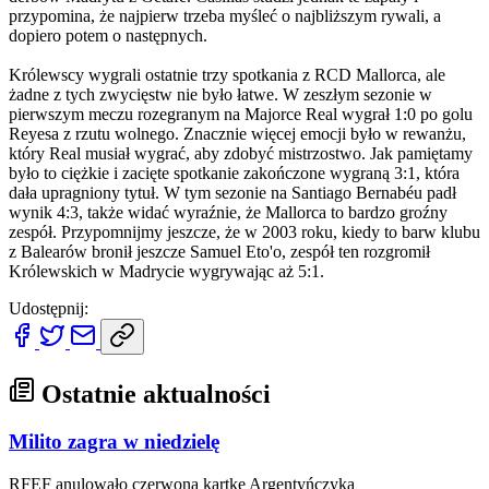
przypomina, że najpierw trzeba myśleć o najbliższym rywali, a
dopiero potem o następnych.
Królewscy wygrali ostatnie trzy spotkania z RCD Mallorca, ale
żadne z tych zwycięstw nie było łatwe. W zeszłym sezonie w
pierwszym meczu rozegranym na Majorce Real wygrał 1:0 po golu
Reyesa z rzutu wolnego. Znacznie więcej emocji było w rewanżu,
który Real musiał wygrać, aby zdobyć mistrzostwo. Jak pamiętamy
było to ciężkie i zacięte spotkanie zakończone wygraną 3:1, która
dała upragniony tytuł. W tym sezonie na Santiago Bernabéu padł
wynik 4:3, także widać wyraźnie, że Mallorca to bardzo groźny
zespół. Przypomnijmy jeszcze, że w 2003 roku, kiedy to barw klubu
z Balearów bronił jeszcze Samuel Eto'o, zespół ten rozgromił
Królewskich w Madrycie wygrywając aż 5:1.
Udostępnij:
Ostatnie aktualności
Milito zagra w niedzielę
RFEF anulowało czerwoną kartkę Argentyńczyka