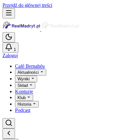
Przejdź do głównej treści
1
Zaloguj
Café Bernabéu
Aktualności
Wyniki
Skład
Kontuzje
Klub
Historia
Podcast