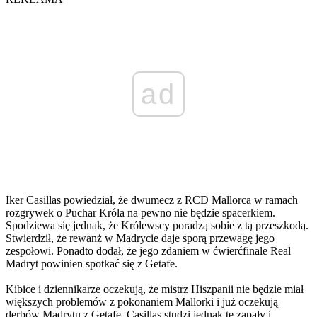
ad
Iker Casillas powiedział, że dwumecz z RCD Mallorca w ramach
rozgrywek o Puchar Króla na pewno nie będzie spacerkiem.
Spodziewa się jednak, że Królewscy poradzą sobie z tą przeszkodą.
Stwierdził, że rewanż w Madrycie daje sporą przewagę jego
zespołowi. Ponadto dodał, że jego zdaniem w ćwierćfinale Real
Madryt powinien spotkać się z Getafe.
Kibice i dziennikarze oczekują, że mistrz Hiszpanii nie będzie miał
większych problemów z pokonaniem Mallorki i już oczekują
derbów Madrytu z Getafe. Casillas studzi jednak te zapały i