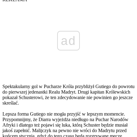
ad
Spektakularny gol w Pucharze Króla przybliżył Gutiego do powrotu
do pierwszej jedenastki Realu Madryt. Drugi kapitan Królewskich
pokazał Schusterowi, że ten zdecydowanie nie powinien go jeszcze
skreślać.
Lepsza forma Gutiego nie mogła przyjść w lepszym momencie.
Przypomnijmy, że Diarra wyjeżdża niedługo na Puchar Narodów
Afryki i dlatego też pojawi się luka, którą Schuster będzie musiał
jakoś zapełnić. Malijczyk na pewno nie wróci do Madrytu przed
końcem stycznia, gdyż do tego czasu będą rozgrywane mecze