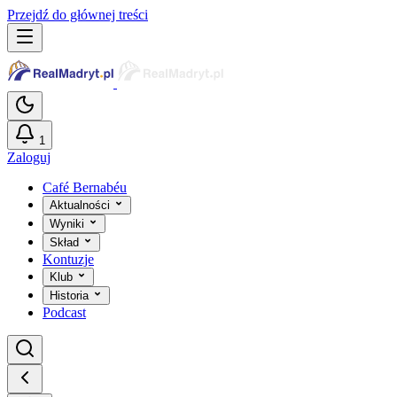
Przejdź do głównej treści
1
Zaloguj
Café Bernabéu
Aktualności
Wyniki
Skład
Kontuzje
Klub
Historia
Podcast