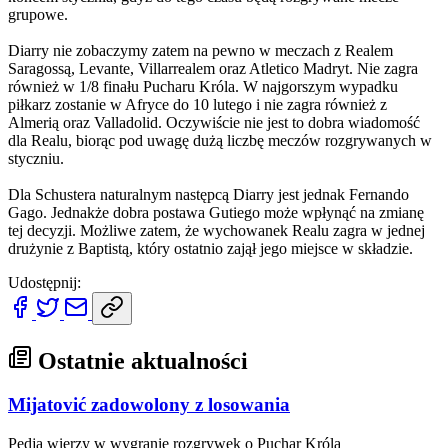
grupowe.
Diarry nie zobaczymy zatem na pewno w meczach z Realem
Saragossą, Levante, Villarrealem oraz Atletico Madryt. Nie zagra
również w 1/8 finału Pucharu Króla. W najgorszym wypadku
piłkarz zostanie w Afryce do 10 lutego i nie zagra również z
Almerią oraz Valladolid. Oczywiście nie jest to dobra wiadomość
dla Realu, biorąc pod uwagę dużą liczbę meczów rozgrywanych w
styczniu.
Dla Schustera naturalnym następcą Diarry jest jednak Fernando
Gago. Jednakże dobra postawa Gutiego może wpłynąć na zmianę
tej decyzji. Możliwe zatem, że wychowanek Realu zagra w jednej
drużynie z Baptistą, który ostatnio zajął jego miejsce w składzie.
Udostępnij:
Ostatnie aktualności
Mijatović zadowolony z losowania
Pedja wierzy w wygranie rozgrywek o Puchar Króla