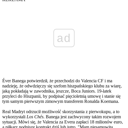
ad
Éver Banega potwierdził, że przechodzi do Valencia CF i ma
nadzieję, że odwdzięczy się szefom hiszpańskiego klubu za wiarę,
jaką pokładają w zawodnika, jeszcze, Boca Juniors. 19-latek
przyleci do Hiszpanii, by podpisać pięcioletnią umowę i stanie się
tym samym pierwszym zimowym transferem Ronalda Koemana.
Real Madryt odrzucił możliwość skorzystania z pierwokupu, a to
wykorzystali
Los Chés
. Banega jest zachwycony takim rozwojem
sytuacji. Mówi się, że Valencia za Evera zapłaci 18 milionów euro,
a piłkarz podpisze kontrakt dziś lub jutro. "Mam niesamowitą