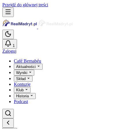
Przejdź do głównej treści
1
Zaloguj
Café Bernabéu
Aktualności
Wyniki
Skład
Kontuzje
Klub
Historia
Podcast