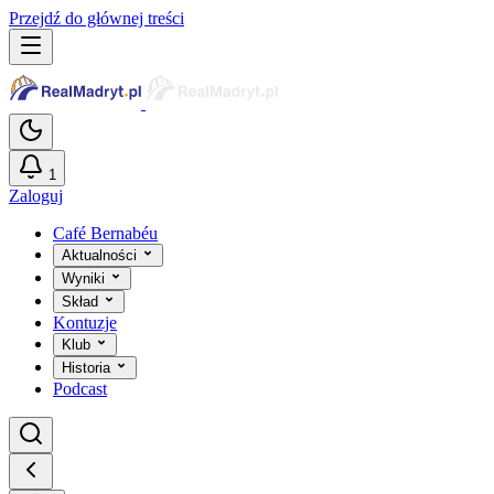
Przejdź do głównej treści
1
Zaloguj
Café Bernabéu
Aktualności
Wyniki
Skład
Kontuzje
Klub
Historia
Podcast