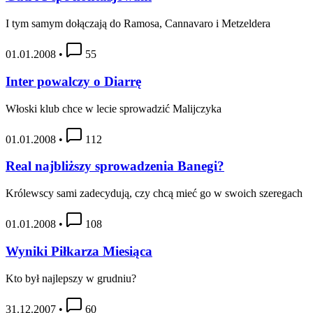
I tym samym dołączają do Ramosa, Cannavaro i Metzeldera
01.01.2008
•
55
Inter powalczy o Diarrę
Włoski klub chce w lecie sprowadzić Malijczyka
01.01.2008
•
112
Real najbliższy sprowadzenia Banegi?
Królewscy sami zadecydują, czy chcą mieć go w swoich szeregach
01.01.2008
•
108
Wyniki Piłkarza Miesiąca
Kto był najlepszy w grudniu?
31.12.2007
•
60