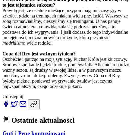
to jest tajemnica sukcesu?
Prawdą jest, że ostatnie miesiące przypominają mi czasy gry w
szkółce, gdzie na treningach miałem wielu przyjaciół. Wszyscy ze
sobą rozmawialiśmy, cieszyliśmy się treningami. U nas panuje
świetna atmosfera, co uwidacznia się podczas meczów, a to
podstawa do ich wygrywania. I jeśli dodasz do tego indywidualne
umiejętności, można mówić o drużynie, która przyniesie
madridismo
wiele radości.
Copa del Rey jest ważnym tytułem?
Osobiście i patrząc na moją sytuację, Puchar Króla jest kluczowy.
Środowe spotkanie będzie trudne, ponieważ dla Alicante to bardzo
ważny sezon, są drudzy w swojej lidze, a w pierwszym meczu
mieliśmy z nimi duże problemy. Zwycięstwo w Copa del Rey
byłoby piękne, ponieważ wygrywanie tytułów jest czymś
najwspanialszym, czego oczekuje piłkarz.
Udostępnij:
Ostatnie aktualności
Guti i Pepe kontuzjowani