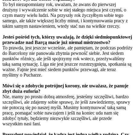
To był niezapomniany rok, uważam, że awans do pierwszej
drużyny i wywalczenie sobie w niej stałego miejsca jest czymś, o
czym marzy wielu ludzi. Na przyszły rok życzyłbym sobie tego
samego, ale także większej liczby minut, i kontynuowania pracy z
takim samym nastawieniem, wtedy stać nas na wielkie rzeczy.
Jesteś pośród tych, którzy uważają, że dzięki siedmiopunktowej
przewadze nad Barçą macie już niemal mistrzostwo?
To prawda, jest jeszcze wcześnie, ale pamiętam, że podczas podróży
do Barcelony nie panowała zbytnia pewność siebie. Jest siedem
punktów różnicy, ale jeśli spojrzymy rok wstecz, przeżywaliśmy
taką samą sytuację. Liga nie jest jeszcze rozstrzygnięta, spotkania są
ważne. Fajnie jest mieć siedem punktów przewagi, ale teraz
myślimy o Pucharze.
Mówi się o zdobyciu potrójnej korony, nie uważasz, że panuje
zbyt duża euforia?
Nie, mamy po prostu dobrą atmosferę, jesteśmy szczęśliwi, bardzo
szczęśliwi, ale zdajemy sobie sprawę, że jeśli zawiedziemy, sprawy
nie potoczą się po naszej myśli. Musimy kontynuować taką samą
pracę, pomagać sobie nawzajem i jeśli na koniec uda nam się
zdobyć tytuły, będziemy niezwykle szczęśliwi, ale przede
wszystkim nasi fani.
Prezydent powiedział, że kadra jest jedną wielką rodziną. Czy