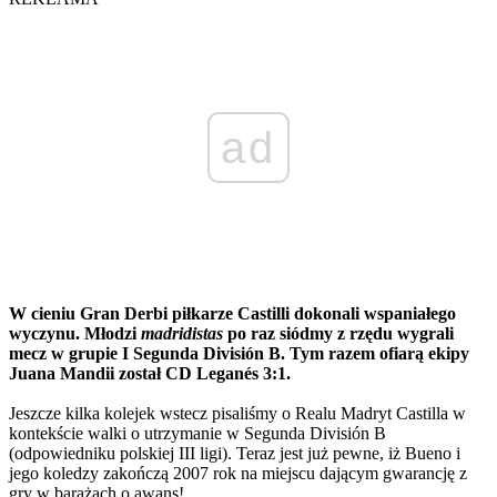
ad
W cieniu Gran Derbi piłkarze Castilli dokonali wspaniałego
wyczynu. Młodzi
madridistas
po raz siódmy z rzędu wygrali
mecz w grupie I Segunda División B. Tym razem ofiarą ekipy
Juana Mandii został CD Leganés 3:1.
Jeszcze kilka kolejek wstecz pisaliśmy o Realu Madryt Castilla w
kontekście walki o utrzymanie w Segunda División B
(odpowiedniku polskiej III ligi). Teraz jest już pewne, iż Bueno i
jego koledzy zakończą 2007 rok na miejscu dającym gwarancję z
gry w barażach o awans!