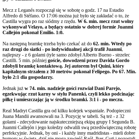
Mecz z Leganés rozpoczął się w sobotę o godz. 17 na Estadio
Alfredo di Stéfano. O 17:06 można już było się zakładać o to, że
Castilla wygra po raz siódmy z rzędu.
W 6. min. mecz rzut wolny
wykonywał Velayo, a będący ostatnio w dobrej formie Juanmi
Callejón pokonał Emilio. 1:0.
Na następną bramkę trzeba było czekać aż do
62. min. Wtedy po
raz drugi do siatki - po indywidualnej akcji trafił Juanmi
,
najlepszy - z 6 golami (tyle samo zdobył Alberto Bueno - strzelec
Castilli. 5 min. później
goście, dowodzeni przez Davida Gordo
zdobyli bramkę kontaktową. Jej autorem był Quini, który
kapitalnym strzałem z 30 metrów pokonał Felipego. Po 67. Min.
było 2:1 dla gospodarzy.
Jednak już
w 74. min. nadzieje gości rozwiał Dani Parejo,
egzekwując rzut karny w stylu Panenki, czyli lekko podcinając
piłkę i umieszczając ją w środku bramki. 3:1 i - po meczu.
Real Madryt Castilla gra od kilku kolejek wspaniale. Podopieczni
Juana Mandii awansowali na 3. Pozycję w tabeli. Są też - z 32
golami - zdecydowanie najskuteczniejszą ekipą grupy I Segunda B.
Juanmi Callejón i jego koledzy odwalili swą przedświąteczną robotę
perfekcyjnie. Jednak, by oni - i każdy inny madridistas - mieli dobre
humory w święta, dziś nie mogą zawieść Raúl, Iker, Guti i pozostali