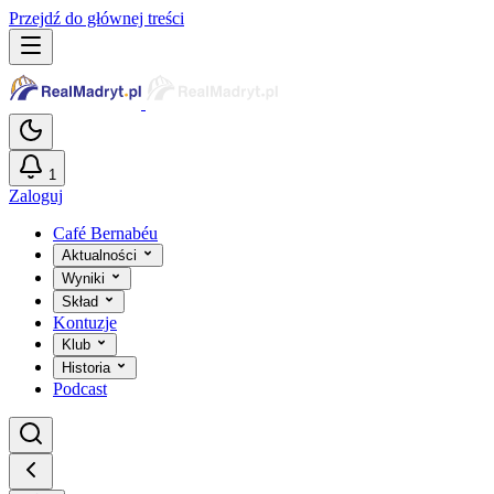
Przejdź do głównej treści
1
Zaloguj
Café Bernabéu
Aktualności
Wyniki
Skład
Kontuzje
Klub
Historia
Podcast