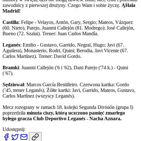
zawodnicy z pierwszej drużyny. Czego Wam i sobie życzę.
ĄHala
Madrid!
Castilla
: Felipe - Velayos, Antón, Gary, Sergio; Mateos, Vázquez
(60. Nieto), Parejo, Juanmi Callejón (81. Modrego); José Callejón,
Bueno (72. Szalai). Trener: Juan Carlos Mandía.
Leganés
: Emilio - Gustavo, Garrido, Negral, Hugo; Javi (67.
Aguilera), Monasterio, Rodri, Quini; Berodia, Javi Vicente (67.
Carlos Martínez). Trener: David Gordo.
Bramki
: Juanmi Callejón ('6 i '62), Dani Parejo ('74 k.) - Quini
(’67).
Sędziował
: Marcos García Bestilleiro. Czerwona kartka: Gordo
(’45, trener Leganés). Żółte kartki: Javi, Garrido, Mateos, Gustavo,
Carlos Martínez (wszyscy Leganés).
Mecz rozegrany w ramach 18. kolejki Segunda División (grupa I)
poprzedziła
minuta ciszy, którą uczczono pamięć zmarłego
byłego gracza Club Deportivo Leganés - Nacha Aznara.
Udostępnij: