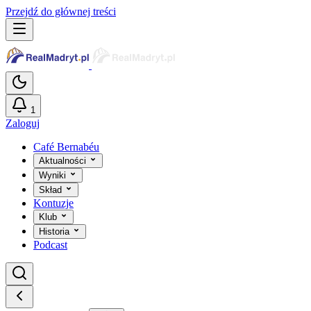
Przejdź do głównej treści
1
Zaloguj
Café Bernabéu
Aktualności
Wyniki
Skład
Kontuzje
Klub
Historia
Podcast