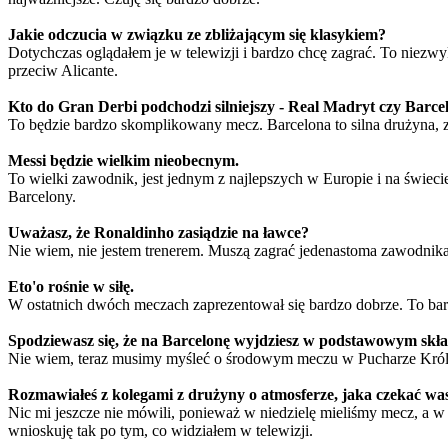
Jakie odczucia w związku ze zbliżającym się klasykiem?
Dotychczas oglądałem je w telewizji i bardzo chcę zagrać. To niezwyk
przeciw Alicante.
Kto do Gran Derbi podchodzi silniejszy - Real Madryt czy Barce
To będzie bardzo skomplikowany mecz. Barcelona to silna drużyna, z
Messi będzie wielkim nieobecnym.
To wielki zawodnik, jest jednym z najlepszych w Europie i na świecie
Barcelony.
Uważasz, że Ronaldinho zasiądzie na ławce?
Nie wiem, nie jestem trenerem. Muszą zagrać jedenastoma zawodnikami
Eto'o rośnie w siłę.
W ostatnich dwóch meczach zaprezentował się bardzo dobrze. To bar
Spodziewasz się, że na Barcelonę wyjdziesz w podstawowym skła
Nie wiem, teraz musimy myśleć o środowym meczu w Pucharze Króla, 
Rozmawiałeś z kolegami z drużyny o atmosferze, jaka czekać w
Nic mi jeszcze nie mówili, ponieważ w niedzielę mieliśmy mecz, a w
wnioskuję tak po tym, co widziałem w telewizji.