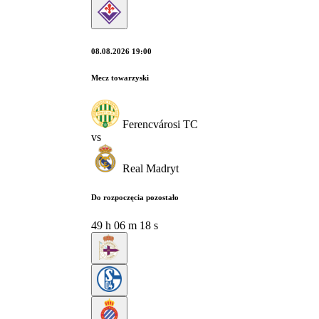
08.08.2026 19:00
Mecz towarzyski
Ferencvárosi TC
vs
Real Madryt
Do rozpoczęcia pozostało
49
h
06
m
17
s