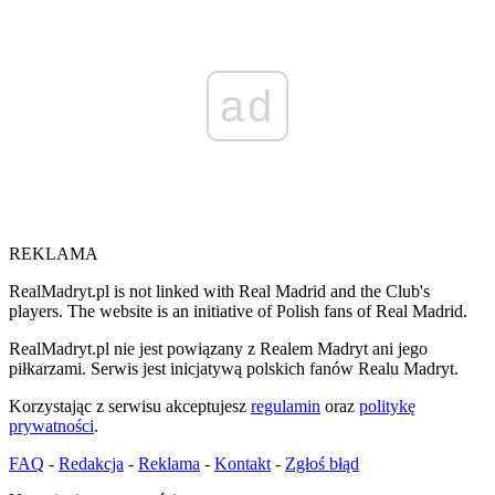
ad
REKLAMA
RealMadryt.pl is not linked with Real Madrid and the Club's
players. The website is an initiative of Polish fans of Real Madrid.
RealMadryt.pl nie jest powiązany z Realem Madryt ani jego
piłkarzami. Serwis jest inicjatywą polskich fanów Realu Madryt.
Korzystając z serwisu akceptujesz
regulamin
oraz
politykę
prywatności
.
FAQ
-
Redakcja
-
Reklama
-
Kontakt
-
Zgłoś błąd