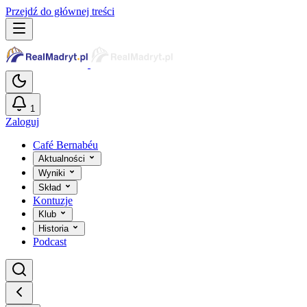
Przejdź do głównej treści
1
Zaloguj
Café Bernabéu
Aktualności
Wyniki
Skład
Kontuzje
Klub
Historia
Podcast