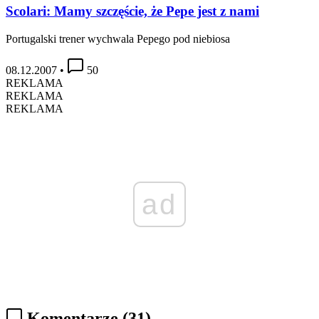
Scolari: Mamy szczęście, że Pepe jest z nami
Portugalski trener wychwala Pepego pod niebiosa
08.12.2007
•
50
REKLAMA
REKLAMA
REKLAMA
ad
Komentarze
(31)