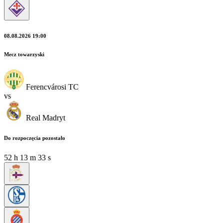
08.08.2026 19:00
Mecz towarzyski
Ferencvárosi TC
vs
Real Madryt
Do rozpoczęcia pozostało
52
h
13
m
33
s