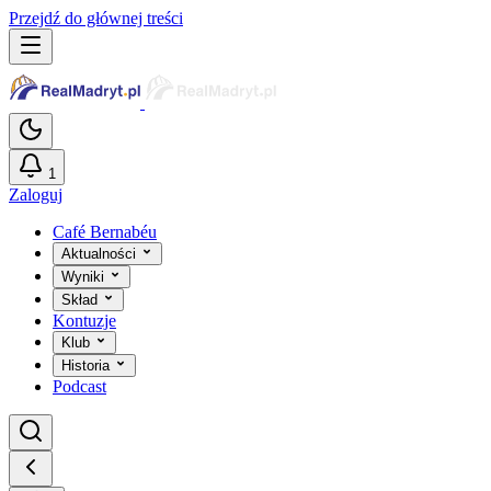
Przejdź do głównej treści
1
Zaloguj
Café Bernabéu
Aktualności
Wyniki
Skład
Kontuzje
Klub
Historia
Podcast