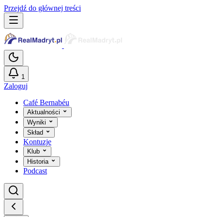
Przejdź do głównej treści
1
Zaloguj
Café Bernabéu
Aktualności
Wyniki
Skład
Kontuzje
Klub
Historia
Podcast