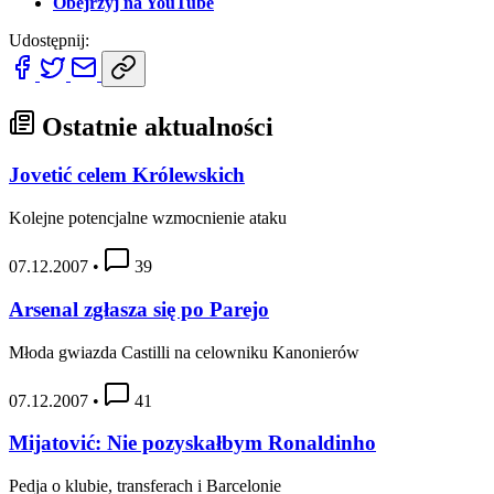
Obejrzyj na YouTube
Udostępnij:
Ostatnie aktualności
Jovetić celem Królewskich
Kolejne potencjalne wzmocnienie ataku
07.12.2007
•
39
Arsenal zgłasza się po Parejo
Młoda gwiazda Castilli na celowniku Kanonierów
07.12.2007
•
41
Mijatović: Nie pozyskałbym Ronaldinho
Pedja o klubie, transferach i Barcelonie