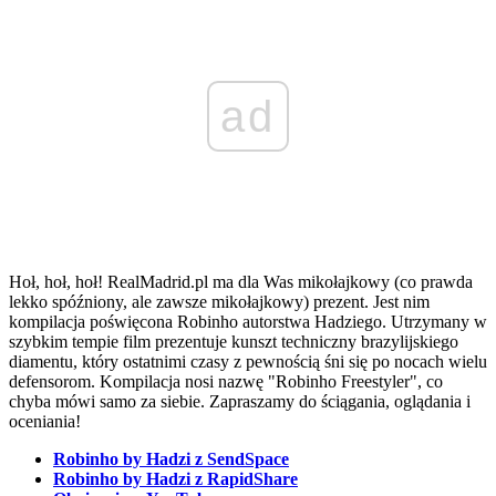
ad
Hoł, hoł, hoł! RealMadrid.pl ma dla Was mikołajkowy (co prawda
lekko spóźniony, ale zawsze mikołajkowy) prezent. Jest nim
kompilacja poświęcona Robinho autorstwa Hadziego. Utrzymany w
szybkim tempie film prezentuje kunszt techniczny brazylijskiego
diamentu, który ostatnimi czasy z pewnością śni się po nocach wielu
defensorom. Kompilacja nosi nazwę "Robinho Freestyler", co
chyba mówi samo za siebie. Zapraszamy do ściągania, oglądania i
oceniania!
Robinho by Hadzi z SendSpace
Robinho by Hadzi z RapidShare