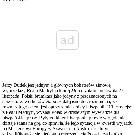
ad
Jerzy Dudek jest jednym z głównych bohaterów zimowej
wyprzedaży Realu Madryt, o której
Marca
zakomunikowała 27
listopada. Polski bramkarz jako jedyny z przeznaczonych na
sprzedaż zawodników
Blancos
dał jasno do zrozumienia, że
również jego celem jest opuszczenie stolicy Hiszpanii. "Chcę odejść
z Realu Madryt", wyznał Polak w dzisiejszym wywiadzie dla
hiszpańskiej prasy. Były golkiper Liverpoolu prawie w ogóle nie
dostaje szans na grę, co sprawia, że jego sytuacja w kwestii wyjazdu
na Mistrzostwa Europy w Szwajcarii i Austrii, do których
zakwalifikowała się niedawno reprezentacja Polski, jest bardzo