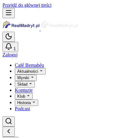
Przejdź do głównej treści
1
Zaloguj
Café Bernabéu
Aktualności
Wyniki
Skład
Kontuzje
Klub
Historia
Podcast