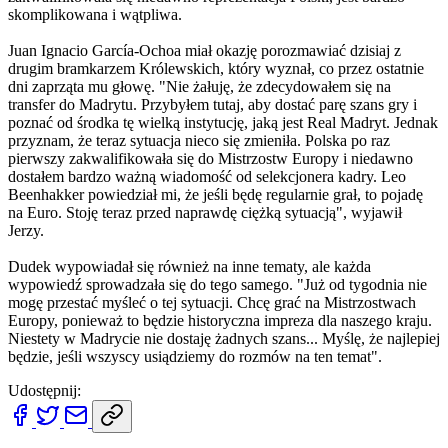
skomplikowana i wątpliwa.
Juan Ignacio García-Ochoa miał okazję porozmawiać dzisiaj z
drugim bramkarzem Królewskich, który wyznał, co przez ostatnie
dni zaprząta mu głowę. "Nie żałuję, że zdecydowałem się na
transfer do Madrytu. Przybyłem tutaj, aby dostać parę szans gry i
poznać od środka tę wielką instytucję, jaką jest Real Madryt. Jednak
przyznam, że teraz sytuacja nieco się zmieniła. Polska po raz
pierwszy zakwalifikowała się do Mistrzostw Europy i niedawno
dostałem bardzo ważną wiadomość od selekcjonera kadry. Leo
Beenhakker powiedział mi, że jeśli będę regularnie grał, to pojadę
na Euro. Stoję teraz przed naprawdę ciężką sytuacją", wyjawił
Jerzy.
Dudek wypowiadał się również na inne tematy, ale każda
wypowiedź sprowadzała się do tego samego. "Już od tygodnia nie
mogę przestać myśleć o tej sytuacji. Chcę grać na Mistrzostwach
Europy, ponieważ to będzie historyczna impreza dla naszego kraju.
Niestety w Madrycie nie dostaję żadnych szans... Myślę, że najlepiej
będzie, jeśli wszyscy usiądziemy do rozmów na ten temat".
Udostępnij: