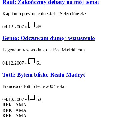
Raúl: Zakończmy debaty na mój temat
Kapitan o powrocie do <i>La Selección</i>
04.12.2007
•
45
Gento: Odczuwam dumę i wzruszenie
Legendarny zawodnik dla RealMadrid.com
04.12.2007
•
61
Totti: Byłem blisko Realu Madryt
Francesco Totti o lecie 2004 roku
04.12.2007
•
52
REKLAMA
REKLAMA
REKLAMA