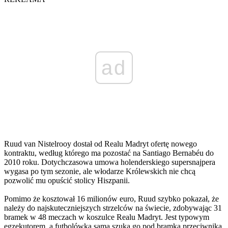
ad
Ruud van Nistelrooy dostał od Realu Madryt ofertę nowego
kontraktu, według którego ma pozostać na Santiago Bernabéu do
2010 roku. Dotychczasowa umowa holenderskiego supersnajpera
wygasa po tym sezonie, ale włodarze Królewskich nie chcą
pozwolić mu opuścić stolicy Hiszpanii.
Pomimo że kosztował 16 milionów euro, Ruud szybko pokazał, że
należy do najskuteczniejszych strzelców na świecie, zdobywając 31
bramek w 48 meczach w koszulce Realu Madryt. Jest typowym
egzekutorem, a futbolówka sama szuka go pod bramką przeciwnika.