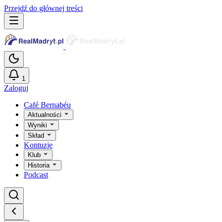
Przejdź do głównej treści
1
Zaloguj
Café Bernabéu
Aktualności
Wyniki
Skład
Kontuzje
Klub
Historia
Podcast