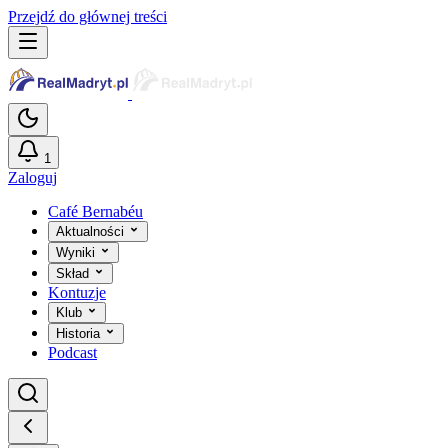
Przejdź do głównej treści
1
Zaloguj
Café Bernabéu
Aktualności
Wyniki
Skład
Kontuzje
Klub
Historia
Podcast