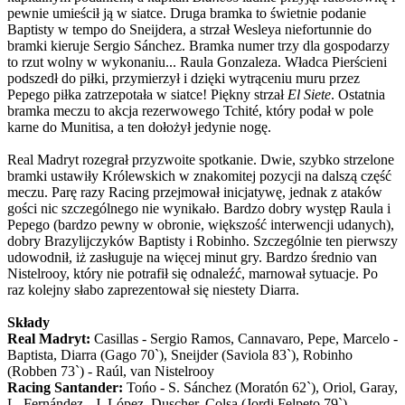
pewnie umieścił ją w siatce. Druga bramka to świetnie podanie
Baptisty w tempo do Sneijdera, a strzał Wesleya niefortunnie do
bramki kieruje Sergio Sánchez. Bramka numer trzy dla gospodarzy
to rzut wolny w wykonaniu... Raula Gonzaleza. Władca Pierścieni
podszedł do piłki, przymierzył i dzięki wytrąceniu muru przez
Pepego piłka zatrzepotała w siatce! Piękny strzał
El Siete
. Ostatnia
bramka meczu to akcja rezerwowego Tchité, który podał w pole
karne do Munitisa, a ten dołożył jedynie nogę.
Real Madryt rozegrał przyzwoite spotkanie. Dwie, szybko strzelone
bramki ustawiły Królewskich w znakomitej pozycji na dalszą część
meczu. Parę razy Racing przejmował inicjatywę, jednak z ataków
gości nic szczególnego nie wynikało. Bardzo dobry występ Raula i
Pepego (bardzo pewny w obronie, większość interwencji udanych),
dobry Brazylijczyków Baptisty i Robinho. Szczególnie ten pierwszy
udowodnił, iż zasługuje na więcej minut gry. Bardzo średnio van
Nistelrooy, który nie potrafił się odnaleźć, marnował sytuacje. Po
raz kolejny słabo zaprezentował się niestety Diarra.
Składy
Real Madryt:
Casillas - Sergio Ramos, Cannavaro, Pepe, Marcelo -
Baptista, Diarra (Gago 70`), Sneijder (Saviola 83`), Robinho
(Robben 73`) - Raúl, van Nistelrooy
Racing Santander:
Tońo - S. Sánchez (Moratón 62`), Oriol, Garay,
L. Fernández - J. López, Duscher, Colsa (Jordi Felpeto 79`),