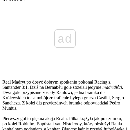
ad
Real Madryt po dosyć dobrym spotkaniu pokonał Racing z
Santander 3:1. Dziś na Bernabéu gole strzelali jedynie
madridiści
.
Dwa gole przypisane zostały Raulowi, jedna bramka dla
Królewskich to samobójcze trafienie byłego gracza Castilli, Sergio
Sancheza. Z kolei dla przyjezdnych bramką odpowiedział Pedro
Munitis.
Pierwszy gol to piękna akcja Realu. Piłka krążyła jak po sznurku,
po kolei Robinho, Baptista i van Nistelrooy, który obsłużył Raula
kapitalnym podaniem, a kapitan
Blancos
ładnie przyjął futbolówkę i