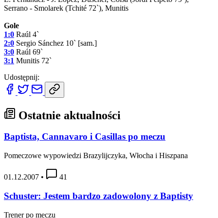
Serrano - Smolarek (Tchité 72`), Munitis
Gole
1:0
Raúl 4`
2:0
Sergio Sánchez 10` [sam.]
3:0
Raúl 69`
3:1
Munitis 72`
Udostępnij:
Ostatnie aktualności
Baptista, Cannavaro i Casillas po meczu
Pomeczowe wypowiedzi Brazylijczyka, Włocha i Hiszpana
01.12.2007
•
41
Schuster: Jestem bardzo zadowolony z Baptisty
Trener po meczu