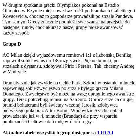
W drugim spotkaniu grecki Olympiakos pokonał na Estadio
Olimpico w Rzymie miejscowe Lazio 2:1 po bramkach Gallettiego i
Kovacevicia, chociaż to gospodarze prowadzili po strzale Pandeva.
Tym samym Grecy znacznie podnieśli swe szanse na przejście do
następnej rundy, choć akurat z naszej grupy może awansować
każdy zespół.
Grupa D
AC Milan dzięki wyjazdowemu remisowi 1:1 z lizbońską Benfiką
zapewnił sobie awans do 1/8 rozgrywek. Piękne bramki, po
strzałach z dystansu, zdobywali Pirlo i Pereira. Tak, chcemy Andreę
w Madrycie.
Dramatycznie jak zwykle na Celtic Park. Szkoci w ostatniej minucie
zapewniają sobie zwycięstwo po strzale byłego gracza Milanu -
Donatiego. Zwycięstwo być może na wagę upragnionego awansu z
grupy. Teraz potrzebują remisu na San Siro. Oprócz strzelca drugiej
bramki bohaterami byli świetny wczoraj Jarosik, zdobywca
pierwszego gola oraz Artur Boruc. Wprawdzie Szachtar objął
prowadzenie już w 4. minucie (Brandao) ale przy wsparciu
publiczności Celtowie dali radę wrócić do gry.
Aktualne tabele wszystkich grup dostępne są
TUTAJ