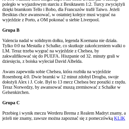
poległo w wyjazdowym starciu z Besiktasem 1:2. Turcy zwyciężyli
dzięki bramkom Tello i Bobo, dla Francuzów trafił Taiwo. Jeżeli
Besiktas chce awansować, w ostatniej kolejce musi wygrać na
wyjeździe z Porto, a OM pokonać u siebie Liverpool.
Grupa B
Valencia nadal w solidnym dołku, legenda Koemana nie działa.
Tylko 0:0 na Mestalla z Schalke, co skutkuje zakończeniem walki o
LM. Teraz trzeba wygrać na wyjeździe z Chelsea, by
zakwalifikować się do PUEFA. Hiszpanie od 32. minuty grali w
dziesięciu, z boiska wyleciał David Albelda.
Awans zapewniła sobie Chelsea, która rozbiła na wyjeździe
Rosenborg 4:0. Dwie bramki w 12 minut zdobył Drogba, swoje
dołożyli Alex i J. Cole. Był to 13 mecz Chelsea bez porażki z rzędu.
Teraz Norwedzy, by awansować muszą zremisować z Schalke w
Gelsenkirchen.
Grupa C
Przebieg i wynik meczu Werderu Brema z Realem Madryt znamy, a
jeżeli nie znamy, zawsze można zapoznać się z pomeczówką
KLIK