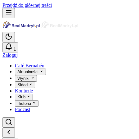
Przejdź do głównej treści
1
Zaloguj
Café Bernabéu
Aktualności
Wyniki
Skład
Kontuzje
Klub
Historia
Podcast