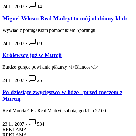
24.11.2007
•
14
Miguel Veloso: Real Madryt to mój ulubiony klub
Wywiad z portugalskim pomocnikiem Sportingu
24.11.2007
•
69
Królewscy już w Murcji
Bardzo gorące powitanie piłkarzy <i>Blancos</i>
24.11.2007
•
25
Po dziesiąte zwycięstwo w lidze - przed meczem z
Murcią
Real Murcia CF - Real Madryt; sobota, godzina 22:00
23.11.2007
•
534
REKLAMA
REKLAMA