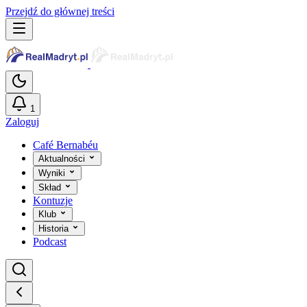
Przejdź do głównej treści
1
Zaloguj
Café Bernabéu
Aktualności
Wyniki
Skład
Kontuzje
Klub
Historia
Podcast