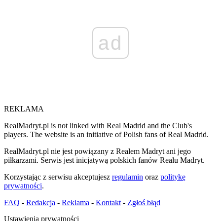
ad
REKLAMA
RealMadryt.pl is not linked with Real Madrid and the Club's
players. The website is an initiative of Polish fans of Real Madrid.
RealMadryt.pl nie jest powiązany z Realem Madryt ani jego
piłkarzami. Serwis jest inicjatywą polskich fanów Realu Madryt.
Korzystając z serwisu akceptujesz
regulamin
oraz
politykę
prywatności
.
FAQ
-
Redakcja
-
Reklama
-
Kontakt
-
Zgłoś błąd
Ustawienia prywatności