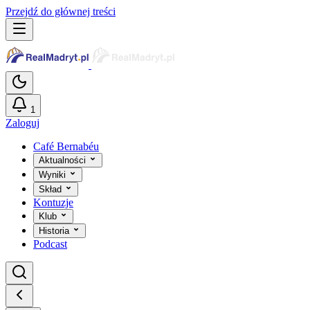
Przejdź do głównej treści
1
Zaloguj
Café Bernabéu
Aktualności
Wyniki
Skład
Kontuzje
Klub
Historia
Podcast