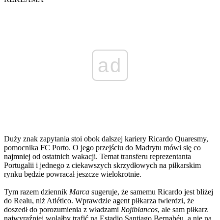
ad
Duży znak zapytania stoi obok dalszej kariery Ricardo Quaresmy,
pomocnika FC Porto. O jego przejściu do Madrytu mówi się co
najmniej od ostatnich wakacji. Temat transferu reprezentanta
Portugalii i jednego z ciekawszych skrzydłowych na piłkarskim
rynku będzie powracał jeszcze wielokrotnie.
Tym razem dziennik
Marca
sugeruje, że samemu Ricardo jest bliżej
do Realu, niż Atlético. Wprawdzie agent piłkarza twierdzi, że
doszedł do porozumienia z władzami
Rojiblancos
, ale sam piłkarz
najwyraźniej wolałby trafić na Estadio Santiago Bernabéu, a nie na