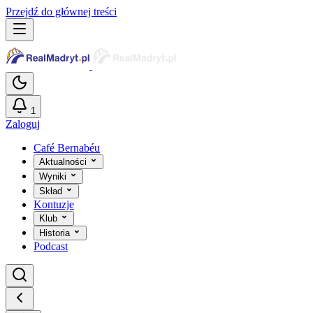
Przejdź do głównej treści
1
Zaloguj
Café Bernabéu
Aktualności
Wyniki
Skład
Kontuzje
Klub
Historia
Podcast