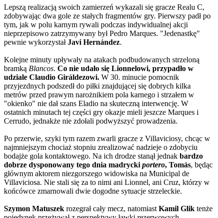
Lepszą realizacją swoich zamierzeń wykazali się gracze Realu C,
zdobywając dwa gole ze stałych fragmentów gry. Pierwszy padł po
tym, jak w polu karnym rywali podczas indywidualnej akcji
nieprzepisowo zatrzymywany był Pedro Marques. "Jedenastkę"
pewnie wykorzystał
Javi Hernández
.
Kolejne minuty upływały na atakach podbudowanych strzeloną
bramką
Blancos
.
Co nie udało się Lionnelowi, przypadło w
udziale Claudio Giráldezowi.
W 30. minucie pomocnik
przyjezdnych podszedł do piłki znajdującej się dobrych kilka
metrów przed prawym narożnikiem pola karnego i strzałem w
"okienko" nie dał szans Eladio na skuteczną interwencję. W
ostatnich minutach tej części gry okazje mieli jeszcze Marques i
Cerrudo, jednakże nie zdołali podwyższyć prowadzenia.
Po przerwie, szyki tym razem zwarli gracze z Villaviciosy, chcąc w
najmniejszym chociaż stopniu zrealizować nadzieje o zdobyciu
bodajże gola kontaktowego. Na ich drodze stanął jednak
bardzo
dobrze dysponowany tego dnia madrycki
portero
, Tomás
, będąc
głównym aktorem niezgorszego widowiska na Municipal de
Villaviciosa. Nie stali się za to nimi ani Lionnel, ani Cruz, którzy w
końcówce zmarnowali dwie dogodne sytuacje strzeleckie.
Szymon Matuszek
rozegrał cały mecz, natomiast
Kamil Glik
tenże
pojedynek przeżywał z perspektywy ławki rezerwowych.