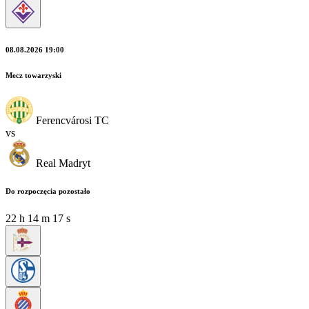
08.08.2026 19:00
Mecz towarzyski
Ferencvárosi TC
vs
Real Madryt
Do rozpoczęcia pozostało
22
h
14
m
17
s