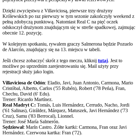
Dzięki zwycięstwu z Villaviciosą, pierwsze trzy drużyny
Królewskich po raz pierwszy w tym sezonie zakończyły weekend z
pełną zdobyczą punktową. Natomiast Real C na pięć oczek
odskoczył drużynom znajdującym się w strefie spadkowej, zajmując
obecnie 12. pozycję.
W kolejnym spotkaniu, rywalem graczy Salmerona będzie Pozuelo
de Alarcón, znajdujący się na 13. miejscu w tabeli.
Jeśli chcesz zobaczyć skrót z tego meczu, kliknij
tutaj
. Jest to
możliwe po uprzednim zarejestrowaniu się. Mail użyty przy
rejestracji służy jako login.
Villaviciosa de Odón
: Eladio, Javi, Juan Antonio, Carmona, Mario
Cristóbal, Alberto, Carlos ('55 Rubén), Robert ('78 Peńa), Fran,
Chechu, David (6' Edu).
Trener: Ricardo Martínez.
Real Madryt C:
Tomás, Luis Hernández, Cerrudo, Nacho, Jordi
('61 Salinas), Giráldez, Márquez, Matuszek, Javi Hernández ('73
Cruz), Samu ('83 Berrocal), Lionnel.
Trener: José María Salmerón.
Sędziował
: Marín Castro. Żółte kartki: Carmona, Fran oraz Javi
Hernández. Czerwona kartka: Fran ('72).