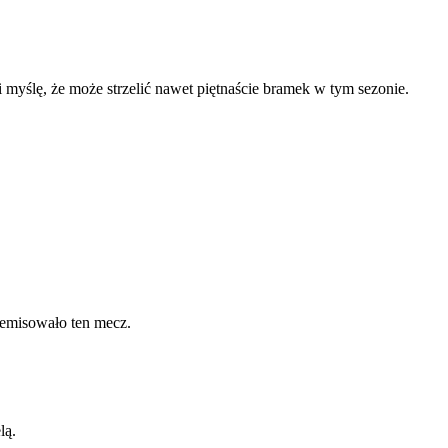
i myślę, że może strzelić nawet piętnaście bramek w tym sezonie.
remisowało ten mecz.
lą.