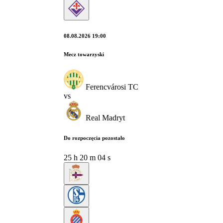
08.08.2026 19:00
Mecz towarzyski
Ferencvárosi TC
vs
Real Madryt
Do rozpoczęcia pozostało
25
h
20
m
03
s