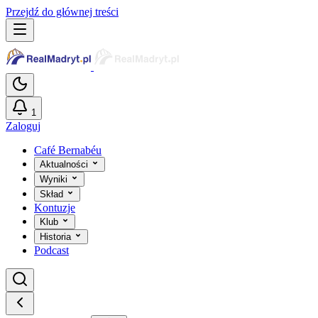
Przejdź do głównej treści
1
Zaloguj
Café Bernabéu
Aktualności
Wyniki
Skład
Kontuzje
Klub
Historia
Podcast