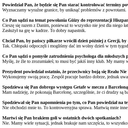
Powiedział Pan, że będzie się Pan starać kontrolować terminy 
Wyznaczamy wyraźne granice, by uniknąć problemów z powrotami.
Co Pan sądzi na temat powołania Güizy do reprezentacji Hiszpan
Cieszę się razem z Danim, ponieważ to wszystko nie jest dla niego ła
Zasłużył na grę w kadrze. To dobry napastnik.
Chciał Pan, by pańscy piłkarze wrócili dzień później z Grecji, b
Tak. Chłopaki odpoczęli i mogliśmy dać im wolny dzień w tym tygodn
Co Pan sądzi o pomyśle zatrudnienia psychologa dla młodszych 
Myślę, że źle to zrozumiałeś; to musi być jakiś inny klub. My mamy 
Prezydent powiedział ostatnio, że przeciwnicy boją się Realu Nie
Wykonujemy swoją pracę. Zespół pracuje bardzo dobrze, jednak uważ
Spodziewa się Pan dobrego występu Getafe w meczu z Barcelon
Mam nadzieję, że pokonają Barcelonę, szczególnie, że ci drudzy są
Spodziewał się Pan napomnienia po tym, co Pan powiedział na t
Nie obchodzi mnie to. To kontrowersyjna sprawa. Martwią mnie inne 
Martwi się Pan brakiem goli w ostatnich dwóch spotkaniach?
Nie. Mamy wiele sytuacji, jednak brakuje nam szczęścia, to wszystko.