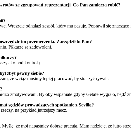
powrotów ze zgrupowań reprezentacji. Co Pan zamierza robić?
ii?
twe. Wreszcie odnalazł zespół, który mu pasuje. Poprawił się znacząco 
y oszczędzić im przemęczenia. Zarządził to Pan?
iu. Piłkarze są zadowoleni.
piłkarzy?
wszystko pod kontrolą.
 był zbyt pewny siebie?
am, że wciąż musimy lepiej pracować, by straszyć rywali.
ą?
 bardzo zmotywowani. Byłoby wspaniale gdyby Getafe wygrało, bądź z
emat sędziów prowadzących spotkanie z Sevillą?
rzeczy, na przykład jutrzejszy mecz.
 Myślę, że moi napastnicy dobrze pracują. Mam nadzieję, że jutro strze