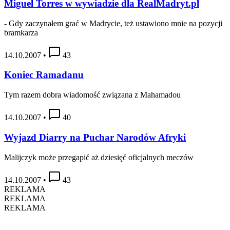
Miguel Torres w wywiadzie dla RealMadryt.pl
- Gdy zaczynałem grać w Madrycie, też ustawiono mnie na pozycji
bramkarza
14.10.2007
•
43
Koniec Ramadanu
Tym razem dobra wiadomość związana z Mahamadou
14.10.2007
•
40
Wyjazd Diarry na Puchar Narodów Afryki
Malijczyk może przegapić aż dziesięć oficjalnych meczów
14.10.2007
•
43
REKLAMA
REKLAMA
REKLAMA