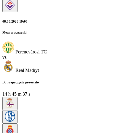
08.08.2026 19:00
Mecz towarzyski
Ferencvárosi TC
vs
Real Madryt
Do rozpoczęcia pozostało
14
h
45
m
37
s