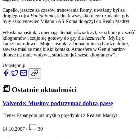
Capello, jeszcze za czasów trenowania Romy, uważany był za
drugiego ojca
Fantantonio
, jednak wszystko uległo zmianie, gdy
były szkolenowiec Milanu i AS Roma dołączył do Realu Madryt.
Włoski napastnik, zmieniając temat, oświadczył, że schudł już sześć
kilogramów i czuje się gotowy do gry dla
Azzurrich
: "Myślę o
kadrze narodowej. Moje stosunki z Donadonim są bardzo dobre,
zawsze miał ze mną bliski kontakt. Atmosfera w Genui bardzo
dobrze na mnie wpływa, straciłem już sześć kilogramów".
Udostępnij:
Ostatnie aktualności
Valverde: Musimy podtrzymać dobrą passę
Trener Espanyolu już myśli o pojedynku z Realem Madryt
14.10.2007
•
30