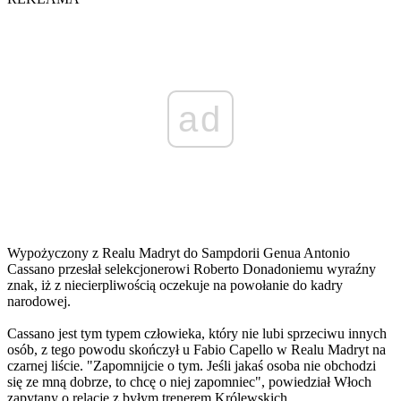
ad
Wypożyczony z Realu Madryt do Sampdorii Genua Antonio
Cassano przesłał selekcjonerowi Roberto Donadoniemu wyraźny
znak, iż z niecierpliwością oczekuje na powołanie do kadry
narodowej.
Cassano jest tym typem człowieka, który nie lubi sprzeciwu innych
osób, z tego powodu skończył u Fabio Capello w Realu Madryt na
czarnej liście. "Zapomnijcie o tym. Jeśli jakaś osoba nie obchodzi
się ze mną dobrze, to chcę o niej zapomniec", powiedział Włoch
zapytany o relacje z byłym trenerem Królewskich.