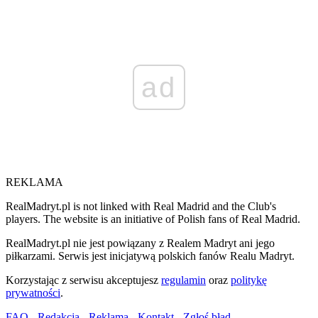
ad
REKLAMA
RealMadryt.pl is not linked with Real Madrid and the Club's
players. The website is an initiative of Polish fans of Real Madrid.
RealMadryt.pl nie jest powiązany z Realem Madryt ani jego
piłkarzami. Serwis jest inicjatywą polskich fanów Realu Madryt.
Korzystając z serwisu akceptujesz
regulamin
oraz
politykę
prywatności
.
FAQ
-
Redakcja
-
Reklama
-
Kontakt
-
Zgłoś błąd