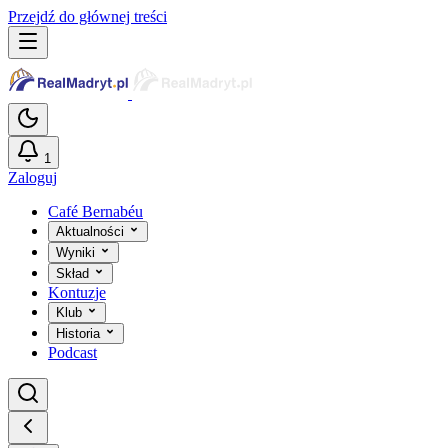
Przejdź do głównej treści
1
Zaloguj
Café Bernabéu
Aktualności
Wyniki
Skład
Kontuzje
Klub
Historia
Podcast