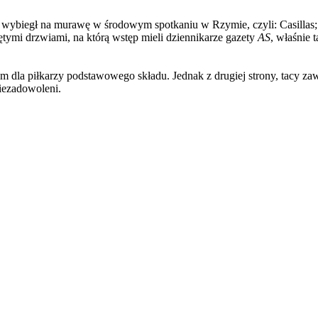
ki wybiegł na murawę w środowym spotkaniu w Rzymie, czyli: Casillas;
ętymi drzwiami, na którą wstęp mieli dziennikarze gazety
AS
, właśnie 
la piłkarzy podstawowego składu. Jednak z drugiej strony, tacy zawodn
iezadowoleni.