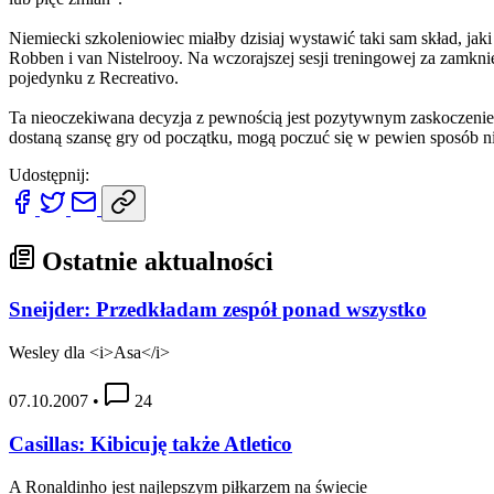
Niemiecki szkoleniowiec miałby dzisiaj wystawić taki sam skład, ja
Robben i van Nistelrooy. Na wczorajszej sesji treningowej za zamkni
pojedynku z Recreativo.
Ta nieoczekiwana decyzja z pewnością jest pozytywnym zaskoczeniem d
dostaną szansę gry od początku, mogą poczuć się w pewien sposób n
Udostępnij:
Ostatnie aktualności
Sneijder: Przedkładam zespół ponad wszystko
Wesley dla <i>Asa</i>
07.10.2007
•
24
Casillas: Kibicuję także Atletico
A Ronaldinho jest najlepszym piłkarzem na świecie