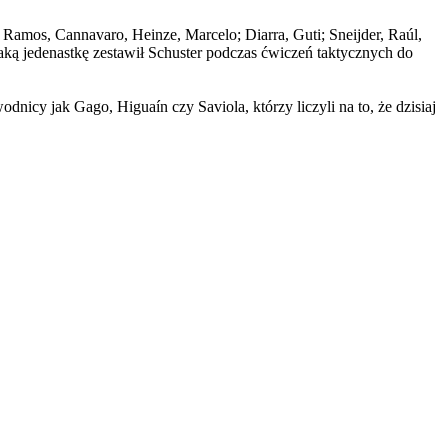
 Ramos, Cannavaro, Heinze, Marcelo; Diarra, Guti; Sneijder, Raúl,
taką jedenastkę zestawił Schuster podczas ćwiczeń taktycznych do
icy jak Gago, Higuaín czy Saviola, którzy liczyli na to, że dzisiaj