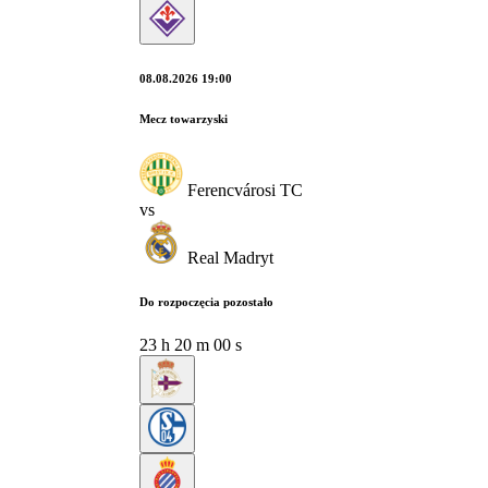
08.08.2026 19:00
Mecz towarzyski
Ferencvárosi TC
vs
Real Madryt
Do rozpoczęcia pozostało
23
h
19
m
59
s