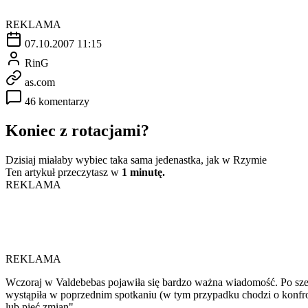
REKLAMA
07.10.2007 11:15
RinG
as.com
46 komentarzy
Koniec z rotacjami?
Dzisiaj miałaby wybiec taka sama jedenastka, jak w Rzymie
Ten artykuł przeczytasz w
1 minutę.
REKLAMA
REKLAMA
Wczoraj w Valdebebas pojawiła się bardzo ważna wiadomość. Po sześ
wystąpiła w poprzednim spotkaniu (w tym przypadku chodzi o konfron
lub pięć zmian".