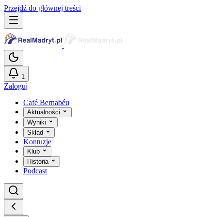
Przejdź do głównej treści
1
Zaloguj
Café Bernabéu
Aktualności
Wyniki
Skład
Kontuzje
Klub
Historia
Podcast