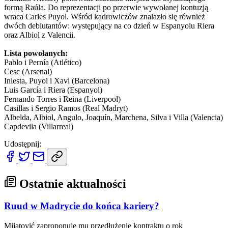
formą Raúla. Do reprezentacji po przerwie wywołanej kontuzją
wraca Carles Puyol. Wśród kadrowiczów znalazło się również
dwóch debiutantów: występujący na co dzień w Espanyolu Riera
oraz Albiol z Valencii.
Lista powołanych:
Pablo i Pernía (Atlético)
Cesc (Arsenal)
Iniesta, Puyol i Xavi (Barcelona)
Luis García i Riera (Espanyol)
Fernando Torres i Reina (Liverpool)
Casillas i Sergio Ramos (Real Madryt)
Albelda, Albiol, Angulo, Joaquín, Marchena, Silva i Villa (Valencia)
Capdevila (Villarreal)
Udostępnij:
Ostatnie aktualności
Ruud w Madrycie do końca kariery?
Mijatović zaproponuje mu przedłużenie kontraktu o rok