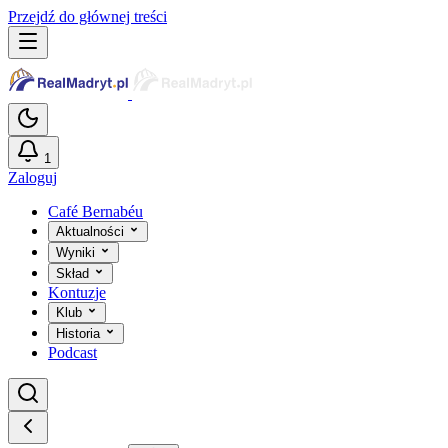
Przejdź do głównej treści
1
Zaloguj
Café Bernabéu
Aktualności
Wyniki
Skład
Kontuzje
Klub
Historia
Podcast