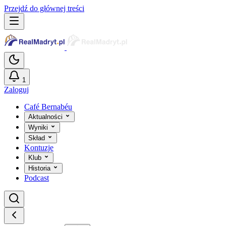
Przejdź do głównej treści
1
Zaloguj
Café Bernabéu
Aktualności
Wyniki
Skład
Kontuzje
Klub
Historia
Podcast