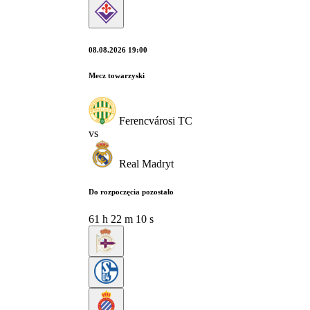
08.08.2026 19:00
Mecz towarzyski
Ferencvárosi TC
vs
Real Madryt
Do rozpoczęcia pozostało
61
h
22
m
09
s