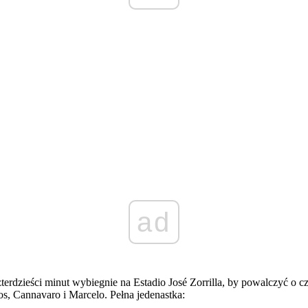
ad
zterdzieści minut wybiegnie na Estadio José Zorrilla, by powalczyć o 
os, Cannavaro i Marcelo. Pełna jedenastka: