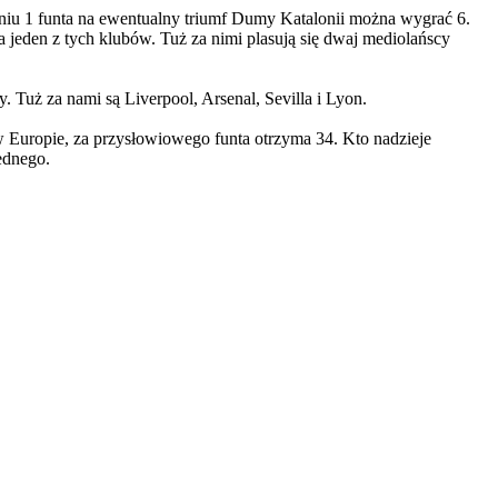
eniu 1 funta na ewentualny triumf Dumy Katalonii można wygrać 6.
 jeden z tych klubów. Tuż za nimi plasują się dwaj mediolańscy
 Tuż za nami są Liverpool, Arsenal, Sevilla i Lyon.
 w Europie, za przysłowiowego funta otrzyma 34. Kto nadzieje
ednego.