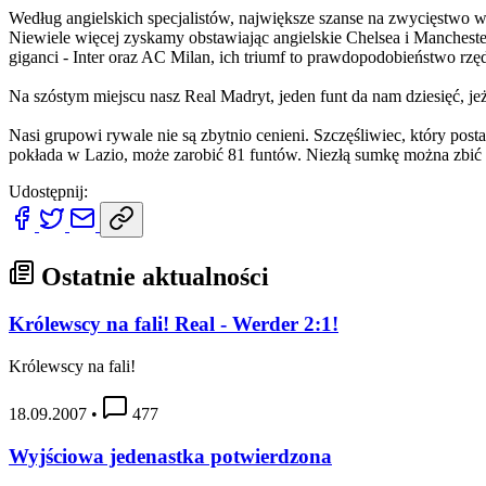
Według angielskich specjalistów, największe szanse na zwycięstwo 
Niewiele więcej zyskamy obstawiając angielskie Chelsea i Mancheste
giganci - Inter oraz AC Milan, ich triumf to prawdopodobieństwo rzę
Na szóstym miejscu nasz Real Madryt, jeden funt da nam dziesięć, je
Nasi grupowi rywale nie są zbytnio cenieni. Szczęśliwiec, który pos
pokłada w Lazio, może zarobić 81 funtów. Niezłą sumkę można zbić 
Udostępnij:
Ostatnie aktualności
Królewscy na fali! Real - Werder 2:1!
Królewscy na fali!
18.09.2007
•
477
Wyjściowa jedenastka potwierdzona