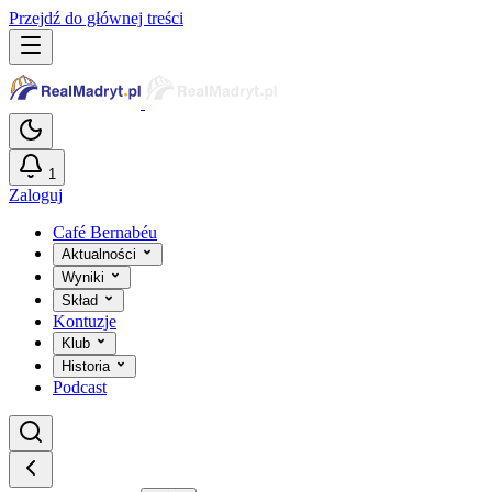
Przejdź do głównej treści
1
Zaloguj
Café Bernabéu
Aktualności
Wyniki
Skład
Kontuzje
Klub
Historia
Podcast