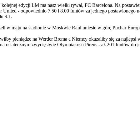
w kolejnej edycji LM ma nasz wielki rywal, FC Barcelona. Na postawi
r United - odpowiednio 7.50 i 8.00 funtów za jednego postawionego na
du 9:1.
żeli w maju na stadionie w Moskwie Raul uniesie w górę Puchar Europy.
tawiłby pieniądze na Werder Brema a Niemcy okazaliby się za najlepsi
na ostatecznym zwycięstwie Olympiakosu Pireus - aż 201 funtów do j