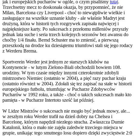
jak i europejskich pucharów w ogóle, o czym pisaliśmy
tutaj
.
Trzechsetny mecz to doskonała okazja, by przypomnieć, że nie
Milan, Barcelona czy Liverpool - choć to niewątpliwie wielkie i
zasługujące na wszelkie uznanie kluby - ale właśnie Madryt jest
drużyną, która w historii tych rozgrywek zapisała najwięcej i
najpiękniejsze karty. Po sukcesach z przełomu milleniów przyszły
jednak lata suche i seria trzech kolejnych sezonów bez awansu do
choćby 1/4 finału. Bernd Schuster ma to zmienić, a pierwszą
przeszkodą na drodze ku dziesiątemu triumfowi stali się jego rodacy
z Werderu Brema.
Sportverein Werder jest jednym ze starszych klubów na
Kontynencie - w lutym Zielono-Biali obchodzili bowiem 108.
urodziny. W tym czasie między innymi czterokrotnie zdobyli
mistrzostwo Niemiec (ostatnio w 2004), a pięć razy puchar kraju
(ostatnio również w 2004). Zdołali się tez zapisać na stałe w historii
europejskiego futbolu, triumfując w Pucharze Zdobywców
Pucharów w 1992 roku, a także - choć o takich sukcesach mało kto
pamięta - w Pucharze Intertoto sześć lat później.
W Lidze Mistrzów o sukcesach nie mogło być jednak mowy, ale...
w zeszłym roku Werder trafił na dzień dobry na Chelsea i
Barcelonę, którym napędził niezłego stracha. Zwłaszcza Dumie
Katalonii, która o mało nie zajęła zaledwie trzeciego miejsca w
grupie, unikając tego smutnego losu dopiero dzięki zwycięstwie 2:0