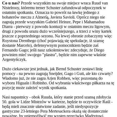
Co u nas?
Przede wszystkim na swoje miejsce wraca Ruud van
Nistelrooy, któremu trener Schuster zafundował odpoczynek w
ostatnim spotkaniu. Oznacza to powrót na ławkę jednego z
bohaterów meczu z Almeríą, Javiera Savioli. Oprócz niego nie
zagrają przede wszystkim Gabriel Heinze, Pepe i Mahamadou
Diarra - pierwszy z powodu kontuzji w ostatnim meczu ligowym,
drugi z powodu urazu dużo wcześniejszego, a trzeci z winy kartek
jeszcze z poprzedniego sezonu. Na lewej obronie zobaczymy więc
Roystona Drenthego (choć pojawiają się spekulacje, iż szansę
dostanie Marcelo), defensywnym pomocnikiem będzie zaś
Fernando Gago; jeśli nasz szkoleniowiec zdecyduje, że Diego
powinien mieć swojego "plastra", będzie nim zapewne właśnie
Argentyńczyk.
Dużo ciekawsze jest jednak, jak Bernd Schuster zestawi linię
pomocy - na pewno zagrają Sneijder, Gago i Guti, ale kto czwarty?
Wiadomo już, że nie zagra Arjen Robben, więc pozostaną do
wyboru Higuaín i Robinho. Od wybrania właściwego piłkarza na tę
pozycję może zależeć wynik spotkania.
Nasi napastnicy - obok Ruuda, który stanie przed szansą zdobycia
50. gola w Lidze Mistrzów w karierze, będzie to oczywiście Raúl -
będą mieli znacznie ułatwione zadanie, jeśli niedyspozycje
gastryczne 23-letniego Pera Mertesackera okażą się dostatecznie
poważne, by uniemożliwić mu występ przeciwko Madrytowi.