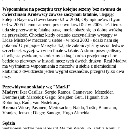
Wspomniane na początku trzy kolejne sezony bez awansu do
ćwierćfinału Królewscy zawsze zaczynali fatalnie
, ulegając
kolejno Bayerowi Leverkusen 0:3 w 2004, Olympique'owi Lyon
0:3 w 2005 i temu samemu przeciwnikowi 0:2 w 2006. Jeśli teraz
uda się przerwać tę fatalną passę, może okaże się to dobrą wróżbą
na przyszłość. Chociaż kiedy ostatnio zaczynaliśmy występy w
Lidze Mistrzów meczem u siebie - w roku 2003 - udało nam się
pokonać Olympique Marsylia 4:2, ale zakończyliśmy sezon ledwie
szczebelek wyżej: w ćwierćfinale właśnie. A skoro poświęciliśmy
chwilę statystykom, zakończmy jedną, bardzo przyjemną: choć
będzie to pierwszy w historii mecz tych dwóch drużyn, Real Madryt
ma wyśmienite wspomnienia z meczów u siebie z niemieckimi
klubami: z dwudziestu jeden wygrał szesnaście, przegrał tylko dwa
razy.
Przewidywane składy wg "Marki"
Madryt:
Iker Casillas; Sergio Ramos, Cannavaro, Metzelder,
Drenthe (lub Marcelo); Gago; Sneijder, Guti, Higuaín (lub
Robinho); Raúl, van Nistelrooy.
Brema:
Wiese; Pasanen, Mertesacker, Naldo, Tošić; Baumann,
Vranjes, Jensen; Diego; Sanogo, Hugo Almeida.
Sędzia
Sędziował będzie pan Howard Melton Webb, 36-latek z Anglii z