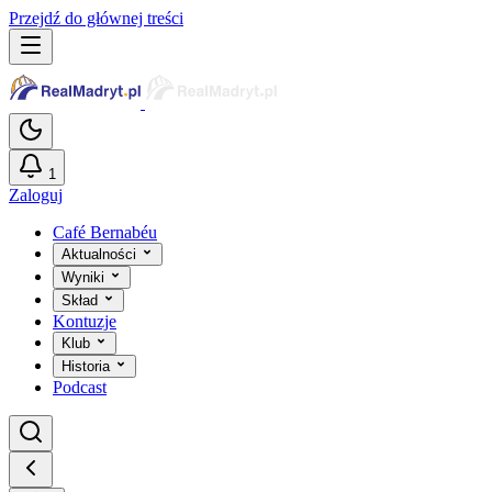
Przejdź do głównej treści
1
Zaloguj
Café Bernabéu
Aktualności
Wyniki
Skład
Kontuzje
Klub
Historia
Podcast