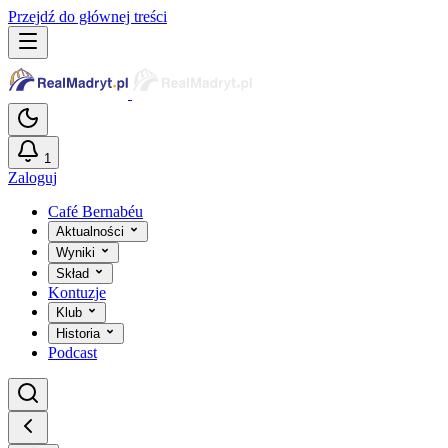
Przejdź do głównej treści
1
Zaloguj
Café Bernabéu
Aktualności
Wyniki
Skład
Kontuzje
Klub
Historia
Podcast