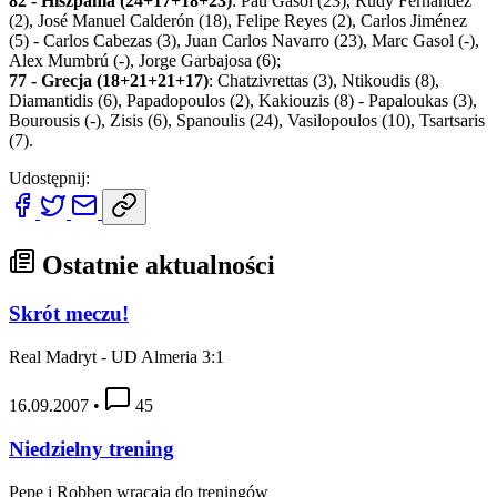
82 - Hiszpania (24+17+18+23)
: Pau Gasol (23), Rudy Fernández
(2), José Manuel Calderón (18), Felipe Reyes (2), Carlos Jiménez
(5) - Carlos Cabezas (3), Juan Carlos Navarro (23), Marc Gasol (-),
Alex Mumbrú (-), Jorge Garbajosa (6);
77 - Grecja (18+21+21+17)
: Chatzivrettas (3), Ntikoudis (8),
Diamantidis (6), Papadopoulos (2), Kakiouzis (8) - Papaloukas (3),
Bourousis (-), Zisis (6), Spanoulis (24), Vasilopoulos (10), Tsartsaris
(7).
Udostępnij:
Ostatnie aktualności
Skrót meczu!
Real Madryt - UD Almeria 3:1
16.09.2007
•
45
Niedzielny trening
Pepe i Robben wracają do treningów