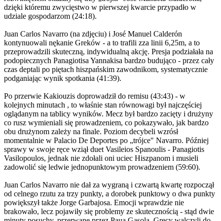
dzięki któremu zwycięstwo w pierwszej kwarcie przypadło w
udziale gospodarzom (24:18).
Juan Carlos Navarro (na zdjęciu) i José Manuel Calderón
kontynuowali nękanie Greków - a to trafili zza linii 6,25m, a to
przeprowadzili skuteczną, indywidualną akcję. Presja podziałała na
podopiecznych Panagiotisa Yannakisa bardzo budująco - przez cały
czas deptali po piętach hiszpańskim zawodnikom, systematycznie
podganiając wynik spotkania (41:39).
Po przerwie Kakiouzis doprowadził do remisu (43:43) - w
kolejnych minutach , to właśnie stan równowagi był najczęściej
oglądanym na tablicy wyników. Mecz był bardzo zacięty i drużyny
co rusz wymieniali się prowadzeniem, co pokazywało, jak bardzo
obu drużynom zależy na finale. Poziom decybeli wzrósł
momentalnie w Palacio De Deportes po „trójce" Navarro. Później
sprawy w swoje ręce wziął duet Vasileios Spanoulis - Panagiotis
Vasilopoulos, jednak nie zdołali oni uciec Hiszpanom i musieli
zadowolić się ledwie jednopunktowym prowadzeniem (59:60).
Juan Carlos Navarro nie dał za wygraną i czwartą kwartę rozpoczął
od celnego rzutu za trzy punkty, a dorobek punktowy o dwa punkty
powiększył także Jorge Garbajosa. Emocji wprawdzie nie
brakowało, lecz pojawiły się problemy ze skutecznością - stąd dwie
minuty posuchy, przerwane przez Paua Gasola. Grecy walczyli do