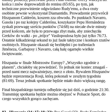
końca i znów doprowadzili do remisu (65:65), po tym, jak
techniczne przewinienie odgwizdano Rudy'emu, a dwa rzuty
osobiste pewnie wykorzystał Diamantidis. Prowadzenie przywrócił
Hiszpanom Calderón, koszem zza obwodu. Po punktach Navarro,
Gasola i po raz kolejny Calderóna, koszykarze Pepu Hernándeza
zyskali przewagę sześciu punktów (74:68) na niecałe dwie minuty
przed końcem, ale była to przewaga zbyt mała, aby zniechęciła
Greków do walki - po „trójce" Vasilopoulosa było już tylko 76:73.
Ostatnie kilkadziesiąt sekund to już faule taktyczne i konkurs rzutów
osobistych. Hiszpanie okazali się bezbłędni i po trafieniach
Jiméneza, Garbajosy i Navarro, całą halę ogarnęło wielkie
świętowanie.
Hiszpania w finale Mistrzostw Europy? „Wszystko zgodnie z
planem", chciałoby się powiedzieć. To jednak nie koniec zmagań -
przed nami mecz najważniejszy, mecz o złoto. Rywalem Hiszpanów
będzie reprezentacja Rosji, którą pokonali w zeszłym tygodniu
(81:69). Teraz jednak spotkanie będzie miało dużo większą rangę.
Finał hiszpańskiego turnieju odbędzie się już dziś, o godzinie 21:30.
Transmisję spotkania będzie można obejrzeć w Polsacie Sport, do
czego wszystkich gorąco zachęcam.