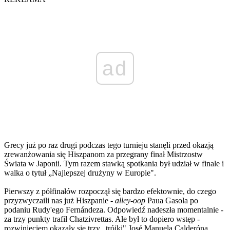
ad
Grecy już po raz drugi podczas tego turnieju stanęli przed okazją
zrewanżowania się Hiszpanom za przegrany finał Mistrzostw
Świata w Japonii. Tym razem stawką spotkania był udział w finale i
walka o tytuł „Najlepszej drużyny w Europie".
Pierwszy z półfinałów rozpoczął się bardzo efektownie, do czego
przyzwyczaili nas już Hiszpanie -
alley-oop
Paua Gasola po
podaniu Rudy'ego Fernándeza. Odpowiedź nadeszła momentalnie -
za trzy punkty trafił Chatzivrettas. Ale był to dopiero wstęp -
rozwinięciem okazały się trzy „trójki" José Manuela Calderóna,