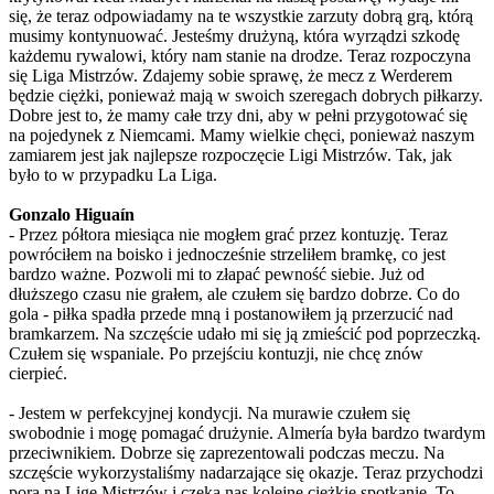
się, że teraz odpowiadamy na te wszystkie zarzuty dobrą grą, którą
musimy kontynuować. Jesteśmy drużyną, która wyrządzi szkodę
każdemu rywalowi, który nam stanie na drodze. Teraz rozpoczyna
się Liga Mistrzów. Zdajemy sobie sprawę, że mecz z Werderem
będzie ciężki, ponieważ mają w swoich szeregach dobrych piłkarzy.
Dobre jest to, że mamy całe trzy dni, aby w pełni przygotować się
na pojedynek z Niemcami. Mamy wielkie chęci, ponieważ naszym
zamiarem jest jak najlepsze rozpoczęcie Ligi Mistrzów. Tak, jak
było to w przypadku La Liga.
Gonzalo Higuaín
- Przez półtora miesiąca nie mogłem grać przez kontuzję. Teraz
powróciłem na boisko i jednocześnie strzeliłem bramkę, co jest
bardzo ważne. Pozwoli mi to złapać pewność siebie. Już od
dłuższego czasu nie grałem, ale czułem się bardzo dobrze. Co do
gola - piłka spadła przede mną i postanowiłem ją przerzucić nad
bramkarzem. Na szczęście udało mi się ją zmieścić pod poprzeczką.
Czułem się wspaniale. Po przejściu kontuzji, nie chcę znów
cierpieć.
- Jestem w perfekcyjnej kondycji. Na murawie czułem się
swobodnie i mogę pomagać drużynie. Almería była bardzo twardym
przeciwnikiem. Dobrze się zaprezentowali podczas meczu. Na
szczęście wykorzystaliśmy nadarzające się okazje. Teraz przychodzi
pora na Ligę Mistrzów i czeka nas kolejne ciężkie spotkanie. To