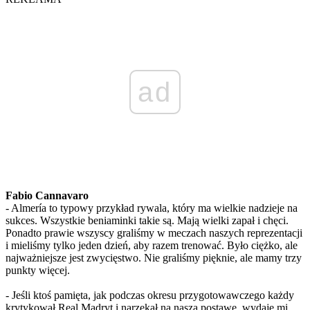
ad
Fabio Cannavaro
- Almería to typowy przykład rywala, który ma wielkie nadzieje na
sukces. Wszystkie beniaminki takie są. Mają wielki zapał i chęci.
Ponadto prawie wszyscy graliśmy w meczach naszych reprezentacji
i mieliśmy tylko jeden dzień, aby razem trenować. Było ciężko, ale
najważniejsze jest zwycięstwo. Nie graliśmy pięknie, ale mamy trzy
punkty więcej.
- Jeśli ktoś pamięta, jak podczas okresu przygotowawczego każdy
krytykował Real Madryt i narzekał na naszą postawę, wydaje mi