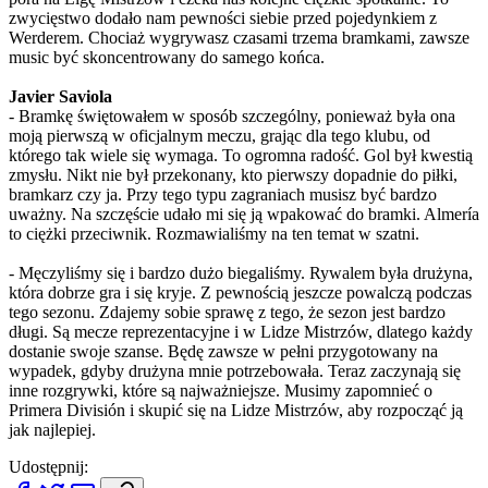
zwycięstwo dodało nam pewności siebie przed pojedynkiem z
Werderem. Chociaż wygrywasz czasami trzema bramkami, zawsze
music być skoncentrowany do samego końca.
Javier Saviola
- Bramkę świętowałem w sposób szczególny, ponieważ była ona
moją pierwszą w oficjalnym meczu, grając dla tego klubu, od
którego tak wiele się wymaga. To ogromna radość. Gol był kwestią
zmysłu. Nikt nie był przekonany, kto pierwszy dopadnie do piłki,
bramkarz czy ja. Przy tego typu zagraniach musisz być bardzo
uważny. Na szczęście udało mi się ją wpakować do bramki. Almería
to ciężki przeciwnik. Rozmawialiśmy na ten temat w szatni.
- Męczyliśmy się i bardzo dużo biegaliśmy. Rywalem była drużyna,
która dobrze gra i się kryje. Z pewnością jeszcze powalczą podczas
tego sezonu. Zdajemy sobie sprawę z tego, że sezon jest bardzo
długi. Są mecze reprezentacyjne i w Lidze Mistrzów, dlatego każdy
dostanie swoje szanse. Będę zawsze w pełni przygotowany na
wypadek, gdyby drużyna mnie potrzebowała. Teraz zaczynają się
inne rozgrywki, które są najważniejsze. Musimy zapomnieć o
Primera División i skupić się na Lidze Mistrzów, aby rozpocząć ją
jak najlepiej.
Udostępnij: