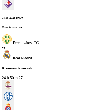
08.08.2026 19:00
Mecz towarzyski
Ferencvárosi TC
vs
Real Madryt
Do rozpoczęcia pozostało
24
h
50
m
27
s