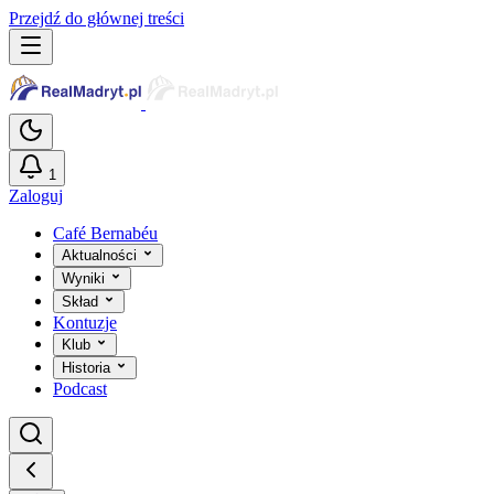
Przejdź do głównej treści
1
Zaloguj
Café Bernabéu
Aktualności
Wyniki
Skład
Kontuzje
Klub
Historia
Podcast